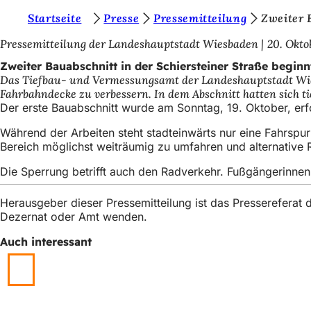
S
Startseite
Presse
Pressemitteilung
Zweiter 
Inhalt anspringen
i
Pressemitteilung der Landeshauptstadt Wiesbaden
20. Okto
e
Zweiter Bauabschnitt in der Schiersteiner Straße beginn
Das Tiefbau- und Vermessungsamt der Landeshauptstadt Wiesba
b
Fahrbahndecke zu verbessern. In dem Abschnitt hatten sich tief
e
Der erste Bauabschnitt wurde am Sonntag, 19. Oktober, erf
f
Während der Arbeiten steht stadteinwärts nur eine Fahrspu
Bereich möglichst weiträumig zu umfahren und alternative 
i
n
Die Sperrung betrifft auch den Radverkehr. Fußgängerinne
d
Herausgeber dieser Pressemitteilung ist das Presserefera
e
Dezernat oder Amt wenden.
n
Auch interessant
s
i
c