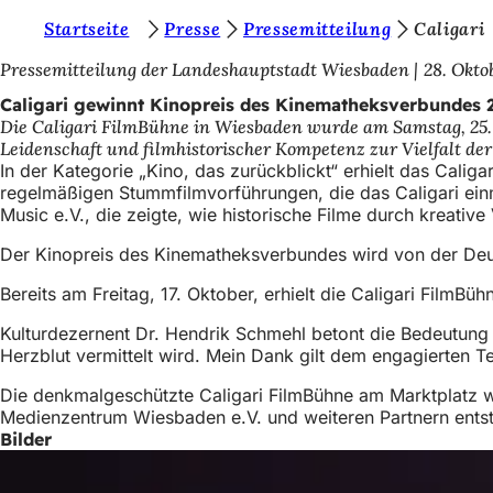
S
Startseite
Presse
Pressemitteilung
Caligari
Inhalt anspringen
i
Pressemitteilung der Landeshauptstadt Wiesbaden
28. Okto
e
Caligari gewinnt Kinopreis des Kinematheksverbundes 
Die Caligari FilmBühne in Wiesbaden wurde am Samstag, 25. O
b
Leidenschaft und filmhistorischer Kompetenz zur Vielfalt de
e
In der Kategorie „Kino, das zurückblickt“ erhielt das Cali
regelmäßigen Stummfilmvorführungen, die das Caligari einm
f
Music e.V., die zeigte, wie historische Filme durch kreat
i
Der Kinopreis des Kinematheksverbundes wird von der Deut
n
Bereits am Freitag, 17. Oktober, erhielt die Caligari FilmBü
d
Kulturdezernent Dr. Hendrik Schmehl betont die Bedeutung de
e
Herzblut vermittelt wird. Mein Dank gilt dem engagierten
n
Die denkmalgeschützte Caligari FilmBühne am Marktplatz 
s
Medienzentrum Wiesbaden e.V. und weiteren Partnern entsteht
i
Bilder
c