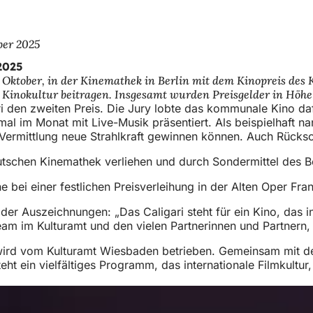
ber 2025
2025
ktober, in der Kinemathek in Berlin mit dem Kinopreis des Ki
r Kinokultur beitragen. Insgesamt wurden Preisgelder in Höh
gari den zweiten Preis. Die Jury lobte das kommunale Kino 
al im Monat mit Live-Musik präsentiert. Als beispielhaft n
ive Vermittlung neue Strahlkraft gewinnen können. Auch Rü
schen Kinemathek verliehen und durch Sondermittel des Bea
hne bei einer festlichen Preisverleihung in der Alten Oper F
r Auszeichnungen: „Das Caligari steht für ein Kino, das ins
 Team im Kulturamt und den vielen Partnerinnen und Partne
wird vom Kulturamt Wiesbaden betrieben. Gemeinsam mit de
 ein vielfältiges Programm, das internationale Filmkultur, 