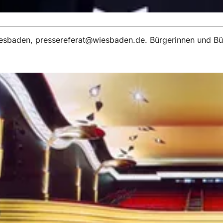
iesbaden,
pressereferat
wiesbaden
de
. Bürgerinnen und Bü