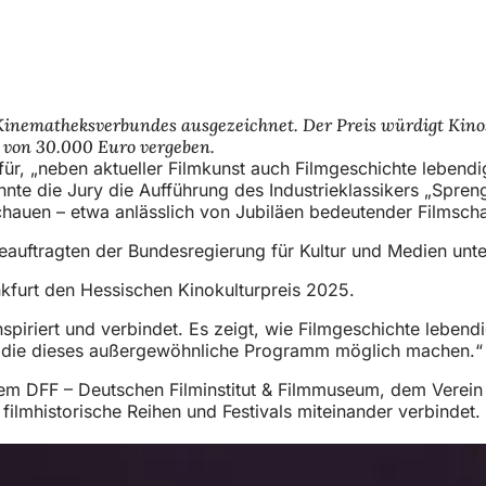
nematheksverbundes ausgezeichnet. Der Preis würdigt Kinos un
e von 30.000 Euro vergeben.
dafür, „neben aktueller Filmkunst auch Filmgeschichte leben
annte die Jury die Aufführung des Industrieklassikers „Spr
ckschauen – etwa anlässlich von Jubiläen bedeutender Films
uftragten der Bundesregierung für Kultur und Medien unte
rankfurt den Hessischen Kinokulturpreis 2025.
piriert und verbindet. Es zeigt, wie Filmgeschichte lebendi
rn, die dieses außergewöhnliche Programm möglich machen.
m DFF – Deutschen Filminstitut & Filmmuseum, dem Verein 
filmhistorische Reihen und Festivals miteinander verbindet.