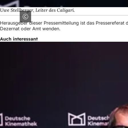
Uwe Stellberger, Leiter des Caligari.
Herausgeber dieser Pressemitteilung ist das Presserefera
Dezernat oder Amt wenden.
Auch interessant