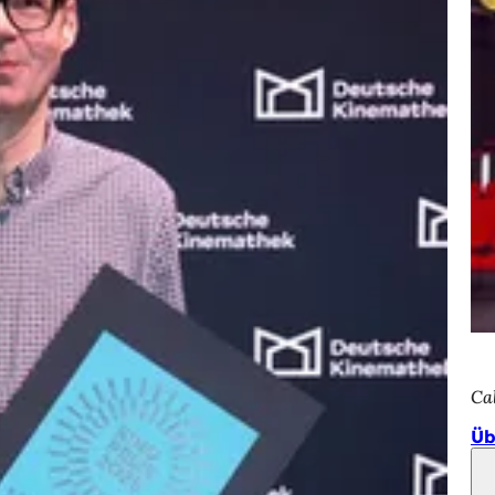
Ca
Üb