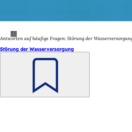
Antworten auf häufige Fragen: Störung der Wasserversorgun
Störung der Wasserversorgung
Merken
Fußbereich
Schnellzugriff
Alle Dienstleistungen
Veranstaltungs­kalender
Bürgerbüro
Feedback zur Webseite