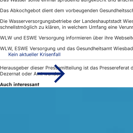
h
Das Abkochgebot dient dem vorbeugenden Gesundheitsschu
h
Die Wasserversorgungsbetriebe der Landeshauptstadt Wie
i
schnellstmöglich zu klären, in welchem Umfang eine Verun
e
WLW und ESWE Versorgung informieren über ihre Webseiten
r
WLW, ESWE Versorgung und das Gesundheitsamt Wiesbaden b
:
Kein aktueller Krisenfall
Herausgeber dieser Pressemitteilung ist das Presserefera
Dezernat oder Amt wenden.
Auch interessant