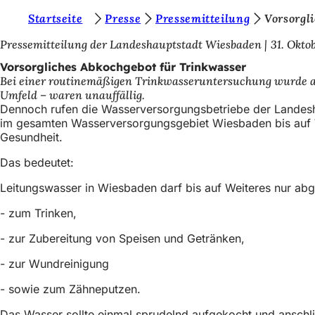
S
Startseite
Presse
Pressemitteilung
Vorsorgl
Inhalt anspringen
i
Pressemitteilung der Landeshauptstadt Wiesbaden
31. Okto
e
Vorsorgliches Abkochgebot für Trinkwasser
Bei einer routinemäßigen Trinkwasseruntersuchung wurde an 
b
Umfeld – waren unauffällig.
e
Dennoch rufen die Wasserversorgungsbetriebe der Landes
im gesamten Wasserversorgungsgebiet Wiesbaden bis auf We
f
Gesundheit.
i
Das bedeutet:
n
Leitungswasser in Wiesbaden darf bis auf Weiteres nur a
d
- zum Trinken,
e
n
- zur Zubereitung von Speisen und Getränken,
s
- zur Wundreinigung
i
- sowie zum Zähneputzen.
c
Das Wasser sollte einmal sprudelnd aufgekocht und anschl