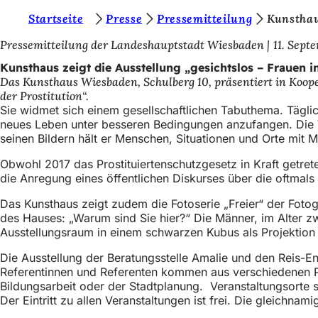
S
Startseite
Presse
Pressemitteilung
Kunstha
Inhalt anspringen
i
Pressemitteilung der Landeshauptstadt Wiesbaden
11. Sept
e
Kunsthaus zeigt die Ausstellung „gesichtslos – Frauen in
Das Kunsthaus Wiesbaden, Schulberg 10, präsentiert in Koope
b
der Prostitution“.
e
Sie widmet sich einem gesellschaftlichen Tabuthema. Täglich
neues Leben unter besseren Bedingungen anzufangen. Die Wi
f
seinen Bildern hält er Menschen, Situationen und Orte mit 
i
Obwohl 2017 das Prostituiertenschutzgesetz in Kraft getret
n
die Anre­gung eines öffentlichen Diskurses über die oftmal
d
Das Kunsthaus zeigt zudem die Fotoserie „Freier“ der Foto­g
e
des Hauses: „Warum sind Sie hier?“ Die Männer, im Alter z
Ausstellungsraum in einem schwarzen Kubus als Projektion
n
Die Ausstellung der Beratungsstelle Amalie und den Reis
s
Referentinnen und Referenten kommen aus verschiedenen Pro
i
Bildungsarbeit oder der Stadtplanung. Veranstaltungsorte 
Der Eintritt zu allen Veranstaltungen ist frei. Die gleichna
c