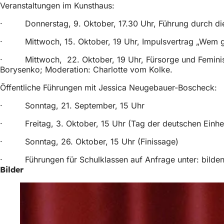
Veranstaltungen im Kunsthaus:
h
h
· Donnerstag, 9. Oktober, 17.30 Uhr, Führung durch die A
i
· Mittwoch, 15. Oktober, 19 Uhr, Impulsvertrag „Wem geh
e
· Mittwoch, 22. Oktober, 19 Uhr, Fürsorge und Feminismus
r
Borysenko; Moderation: Charlotte vom Kolke.
:
Öffentliche Führungen mit Jessica Neugebauer-Boscheck:
· Sonntag, 21. September, 15 Uhr
· Freitag, 3. Oktober, 15 Uhr (Tag der deutschen Einhei
· Sonntag, 26. Oktober, 15 Uhr (Finissage)
· Führungen für Schulklassen auf Anfrage unter:
bilde
Bilder