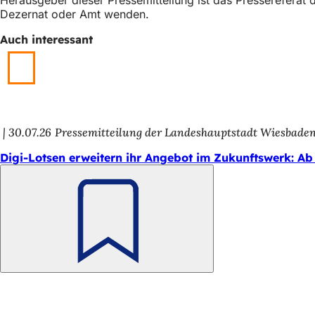
h
Dezernat oder Amt wenden.
h
Auch interessant
i
e
r
:
30.07.26
Pressemitteilung der Landeshauptstadt Wiesbade
Digi-Lotsen erweitern ihr Angebot im Zukunftswerk: Ab
Merken