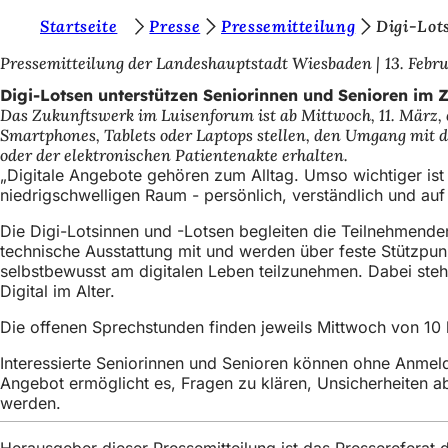
S
Startseite
Presse
Pressemitteilung
Digi-Lot
Inhalt anspringen
i
Pressemitteilung der Landeshauptstadt Wiesbaden
13. Febr
e
Digi-Lotsen unterstützen Seniorinnen und Senioren im 
Das Zukunftswerk im Luisenforum ist ab Mittwoch, 11. März, e
b
Smartphones, Tablets oder Laptops stellen, den Umgang mi
e
oder der elektronischen Patientenakte erhalten.
„Digitale Angebote gehören zum Alltag. Umso wichtiger ist
f
niedrigschwelligen Raum - persönlich, verständlich und au
i
Die Digi-Lotsinnen und -Lotsen begleiten die Teilnehmend
n
technische Ausstattung mit und werden über feste Stützpunk
selbstbewusst am digitalen Leben teilzunehmen. Dabei steht
d
Digital im Alter.
e
Die offenen Sprechstunden finden jeweils Mittwoch von 10 bi
n
Interessierte Seniorinnen und Senioren können ohne Anmel
s
Angebot ermöglicht es, Fragen zu klären, Unsicherheiten 
i
werden.
c
Herausgeber dieser Pressemitteilung ist das Presserefera