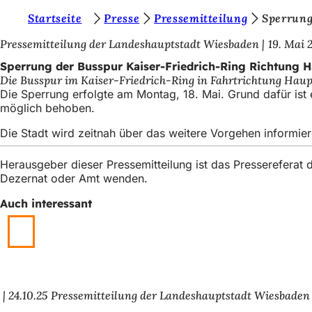
S
Startseite
Presse
Pressemitteilung
Sperrung
Inhalt anspringen
i
Pressemitteilung der Landeshauptstadt Wiesbaden
19. Mai 
e
Sperrung der Busspur Kaiser-Friedrich-Ring Richtung 
Die Busspur im Kaiser-Friedrich-Ring in Fahrtrichtung Haup
b
Die Sperrung erfolgte am Montag, 18. Mai. Grund dafür ist
e
möglich behoben.
f
Die Stadt wird zeitnah über das weitere Vorgehen informie
i
Herausgeber dieser Pressemitteilung ist das Presserefera
n
Dezernat oder Amt wenden.
d
Auch interessant
e
n
s
i
24.10.25
Pressemitteilung der Landeshauptstadt Wiesbaden
c