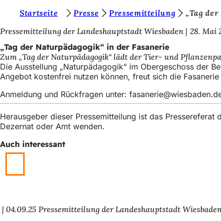
S
Startseite
Presse
Pressemitteilung
„Tag der
Inhalt anspringen
i
Pressemitteilung der Landeshauptstadt Wiesbaden
28. Mai 
e
„Tag der Naturpädagogik“ in der Fasanerie
Zum „Tag der Naturpädagogik“ lädt der Tier- und Pflanzenpark
b
Die Ausstellung „Naturpädagogik“ im Obergeschoss der Besu
e
Angebot kostenfrei nutzen können, freut sich die Fasaneri
f
Anmeldung und Rückfragen unter:
fasanerie
wiesbaden
d
i
Herausgeber dieser Pressemitteilung ist das Presserefera
n
Dezernat oder Amt wenden.
d
Auch interessant
e
n
s
i
04.09.25
Pressemitteilung der Landeshauptstadt Wiesbade
c