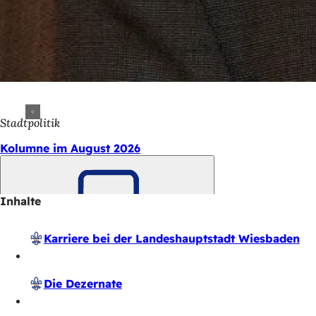
Stadtpolitik
Kolumne im August 2026
Inhalte
Merken
Karriere bei der Landes­haupt­stadt Wiesbaden
Die Dezernate