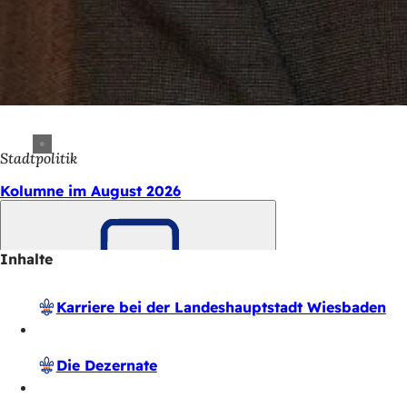
Stadtpolitik
Kolumne im August 2026
Inhalte
Merken
Karriere bei der Landes­haupt­stadt Wiesbaden
Die Dezernate