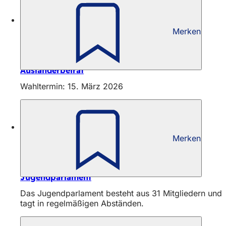
h
h
Merken
i
Stadtpolitik
e
r
Ausländerbeirat
:
Wahltermin: 15. März 2026
Merken
Stadtpolitik
Jugendparlament
Das Jugendparlament besteht aus 31 Mitgliedern und
tagt in regelmäßigen Abständen.