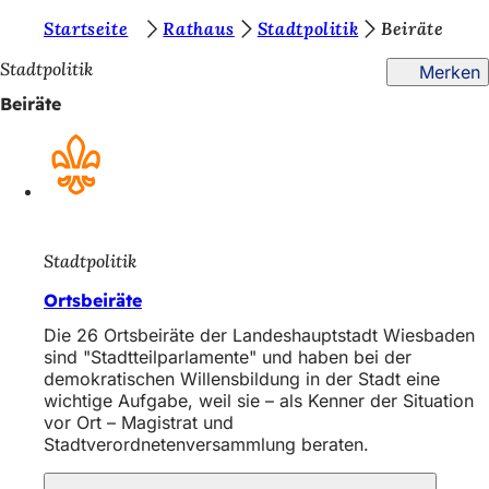
S
Startseite
Rathaus
Stadtpolitik
Beiräte
Inhalt anspringen
i
Stadtpolitik
Merken
e
Beiräte
b
e
f
i
Stadtpolitik
n
d
Ortsbeiräte
e
Die 26 Ortsbeiräte der Landeshauptstadt Wiesbaden
sind "Stadtteilparlamente" und haben bei der
n
demokratischen Willensbildung in der Stadt eine
wichtige Aufgabe, weil sie – als Kenner der Situation
s
vor Ort – Magistrat und
i
Stadtverordnetenversammlung beraten.
c