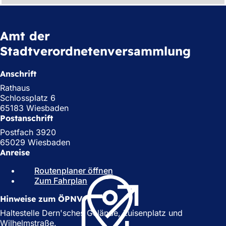
Amt der
Stadtverordnetenversammlung
Anschrift
Rathaus
Schlossplatz 6
65183 Wiesbaden
Postanschrift
Postfach 3920
65029 Wiesbaden
Anreise
Routenplaner öffnen
(
Zum Fahrplan
(
Ö
Ö
f
Hinweise zum ÖPNV
f
f
f
n
Haltestelle Dern'sches Gelände, Luisenplatz und
n
e
Wilhelmstraße.