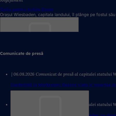
Doliu pentru Achim Exner
Orașul Wiesbaden, capitala landului, îl plânge pe fostul său
Amintește-
ți
Comunicate de presă
06.08.2026
Comunicat de presă al capitalei statului
Conferință la Werkraum: Despre viața și moartea d
06.08.2026
Comunicat de presă al capitalei statului
Amintește-
Mutarea pieței săptămânale din Wiesbaden pe dura