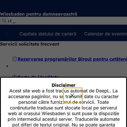
Salt la conținut
Wiesbaden pentru dumneavoastră
Căutare
Capitala statului de carieră
Calendar de evenim
Servicii solicitate frecvent
Rezervarea programărilor Biroul pentru cetățen
Carte de identitate
Disclaimer
Acest site web a fost tradus automat de DeepL. La
Rezervarea unei plăcuțe de înmatriculare
accesarea paginilor, nu se transmit date cu caracter
personal către furnizorul de servicii. Toate
conținuturile traduse sunt stocate local pe serverul
web al orașului Wiesbaden și sunt puse la dispoziție
Audiere online
prin intermediul acestui server. Traducerile automate
pot diferi de textul original. Nu se poate garanta