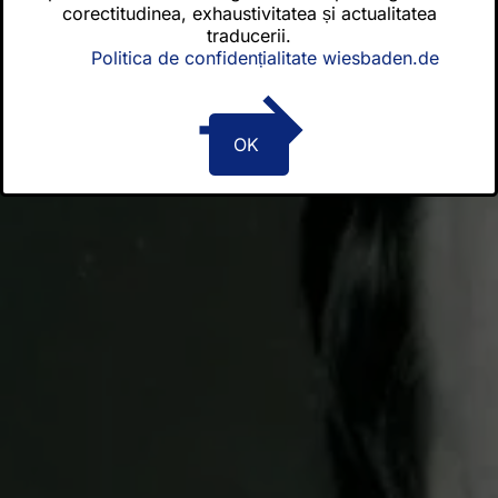
corectitudinea, exhaustivitatea și actualitatea
Certificate de comandă
traducerii.
Politica de confidențialitate wiesbaden.de
Ultimele știri
OK