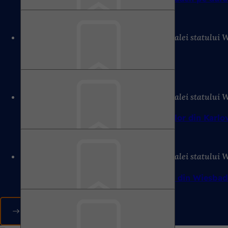
ți
06.08.2026
Comunicat de presă al capitalei statului
Amintește-
Parlamentul tinerilor se reunește
ți
06.08.2026
Comunicat de presă al capitalei statului
Amintește-
Obiectele din muzeul local al locuitorilor din Karl
ți
06.08.2026
Comunicat de presă al capitalei statului
Amintește-
Noul program semestrial al Fasaneriei din Wiesba
ți
Toate comunicatele de presă