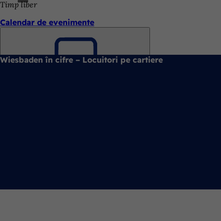
Timp liber
Calendar de evenimente
Wiesbaden în cifre – Locuitori pe cartiere
Amintește-
ți