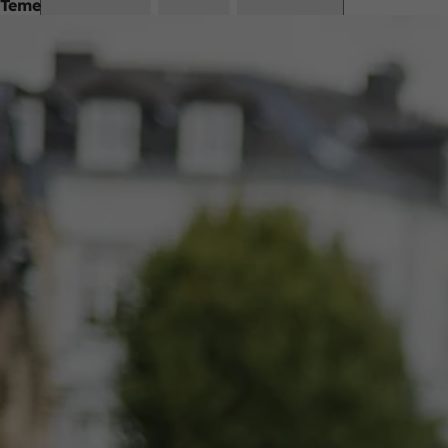
Teme
Amintește-
ți