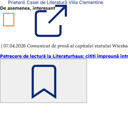
Prietenii Casei de Literatură Villa Clementine
(Se
De asemenea, interesant
deschide
într-
o
filă
nouă)
07.04.2026
Comunicat de presă al capitalei statului Wiesb
Petrecere de lectură la Literaturhaus: citiți împreună în
Amintește-
ți