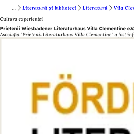
S
Literatură și biblioteci
Literatură
Vila Cle
Salt la conținut
u
Cultura experienței
n
Prietenii Wiesbadener Literaturhaus Villa Clementine e.V
Asociația "Prietenii Literaturhaus Villa Clementine" a fost în
t
e
ț
i
a
i
c
i
: