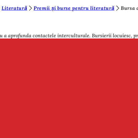
Literatură
Premii și burse pentru literatură
Bursa 
u a aprofunda contactele interculturale. Bursierii locuiesc, p