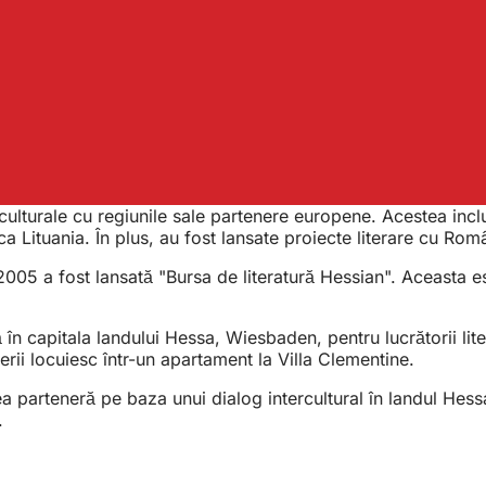
ulturale cu regiunile sale partenere europene. Acestea incl
a Lituania. În plus, au fost lansate proiecte literare cu Ro
2005 a fost lansată "Bursa de literatură Hessian". Aceasta este
în capitala landului Hessa, Wiesbaden, pentru lucrătorii litera
ierii locuiesc într-un apartament la Villa Clementine.
 parteneră pe baza unui dialog intercultural în landul Hessa.
.