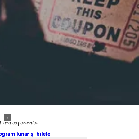
ltura experienței
ogram lunar și bilete