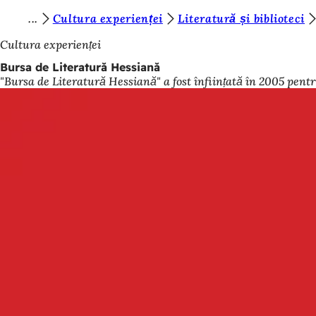
S
Cultura experienței
Literatură și biblioteci
Salt la conținut
u
Cultura experienței
n
Bursa de Literatură Hessiană
"Bursa de Literatură Hessiană" a fost înființată în 2005 pentr
t
e
ț
i
a
i
c
i
: