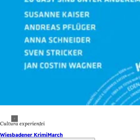
Cultura experienței
Wiesbadener KrimiMarch