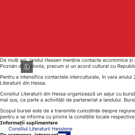
De mulți ani, landul Hessen menține contacte economice și c
Poznán din Polonia, precum și un acord cultural cu Republic
Pentru a intensifica contactele interculturale, în vara anului 
Literaturii din Hessa.
Consiliul Literaturii din Hessa organizează un sejur cu bursă 
mai sus, ca parte a activității de parteneriat a landului. Burs
Scopul bursei este de a transmite cunoștințe despre regiunea
pentru a se informa cu privire la condițiile locale respective
Informații suplimentare
Consiliul Literaturii Hessiene
(Se
De asemenea, interesant
deschide