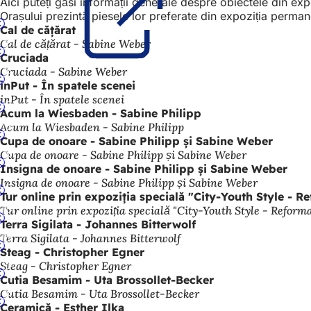
Aici puteți găsi informații generale despre obiectele din exp
Orașului prezintă piesele lor preferate din expoziția permane
Cal de cățărat
Cal de cățărat - Sabine Weber
Cruciada
Cruciada - Sabine Weber
inPut - În spatele scenei
inPut - În spatele scenei
Acum la Wiesbaden - Sabine Philipp
Acum la Wiesbaden - Sabine Philipp
Cupa de onoare - Sabine Philipp și Sabine Weber
Cupa de onoare - Sabine Philipp și Sabine Weber
Insigna de onoare - Sabine Philipp și Sabine Weber
Insigna de onoare - Sabine Philipp și Sabine Weber
Tur online prin expoziția specială "City-Youth Style - R
Tur online prin expoziția specială "City-Youth Style - Reforma
Terra Sigilata - Johannes Bitterwolf
Terra Sigilata - Johannes Bitterwolf
Steag - Christopher Egner
Steag - Christopher Egner
Cutia Besamim - Uta Brossollet-Becker
Cutia Besamim - Uta Brossollet-Becker
Ceramică - Esther Ilka