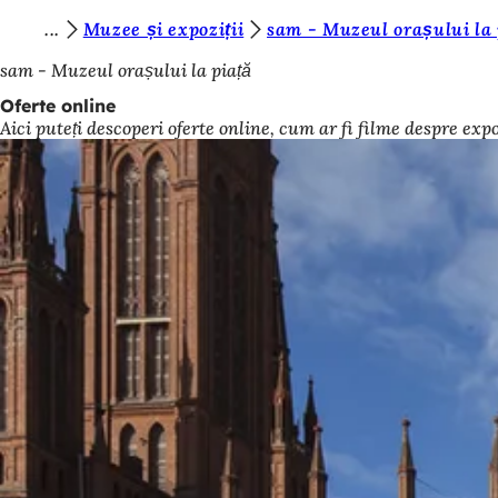
S
Muzee și expoziții
sam - Muzeul orașului la 
Salt la conținut
u
sam - Muzeul orașului la piață
n
Oferte online
Aici puteți descoperi oferte online, cum ar fi filme despre exp
t
e
ț
i
a
i
c
i
: