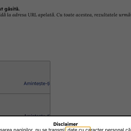
t găsită.
idă la adresa URL apelată. Cu toate acestea, rezultatele următo
Amintește-ți
twicklung
Amintește-ți
be?
Disclaimer
rea paginilor, nu se transmit date cu caracter personal către