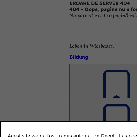
EROARE DE SERVER 404
Salt la conținut
404 - Oops, pagina nu a fos
Nu pare să existe o pagină val
Leben in Wiesbaden
Bildung
Bildung
Bildung für nachhaltige En
Kommunales Jobcenter
Was ist Bildung und Teilha
Acest site web a fost tradus automat de DeepL. La accesa