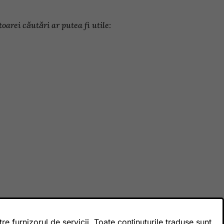
arei căutări ar putea fi utile:
 furnizorul de servicii. Toate conținuturile traduse sunt