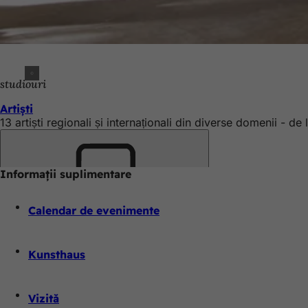
studiouri
Artiști
13 artiști regionali și internaționali din diverse domenii - de 
Informații suplimentare
Amintește-
ți
Calendar de evenimente
Kunsthaus
Vizită