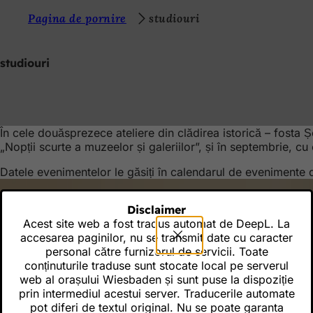
S
Pagina de pornire
studiouri
Salt la conținut
u
n
studiouri
t
e
ț
În cele douăsprezece ateliere din clădirea istorică – fosta Șc
i
„Nopții scurte a muzeelor și galeriilor”, și în septembrie, c
a
Datele evenimentelor le găsiți în calendarul de evenimente d
i
c
Disclaimer
Acest site web a fost tradus automat de DeepL. La
i
accesarea paginilor, nu se transmit date cu caracter
:
personal către furnizorul de servicii. Toate
conținuturile traduse sunt stocate local pe serverul
web al orașului Wiesbaden și sunt puse la dispoziție
prin intermediul acestui server. Traducerile automate
pot diferi de textul original. Nu se poate garanta