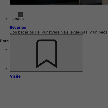
estudios
Becarios
Dos becarios del Kunstverein Bellevue-Saal y un beca
Para más información
Recuerde
Calendario de actos
Visite
Zona
Logotipo
Kunsthaus