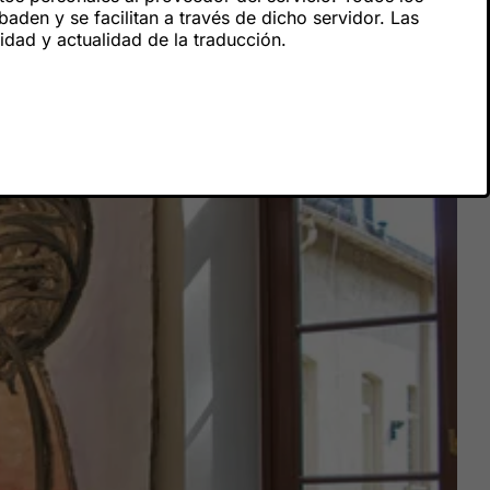
stas tanto regionales como internacionales. Los talleres
den y se facilitan a través de dicho servidor. Las
re, durante la «Jornada de Puertas Abiertas de los
ridad y actualidad de la traducción.