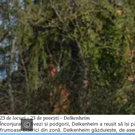
23 de locuri - 23 de povești - Delkenheim
Înconjurat de livezi și podgorii, Delkenheim a reușit să își 
frumoase biserici din zonă. Delkenheim găzduiește, de asem