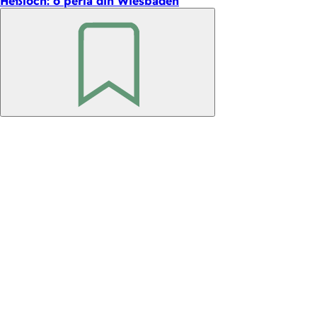
Heßloch: o perlă din Wiesbaden
Amintește-
ți
Zona
piciorului
Editor