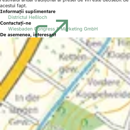
acestui fapt.
Informații suplimentare
Districtul Heßloch
(Se
Contactați-ne
deschide
Wiesbaden Congress & Marketing GmbH
într-
De asemenea, interesant
o
filă
nouă)