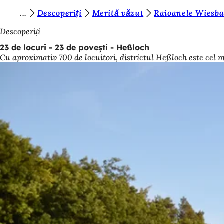
S
Descoperiți
Merită văzut
Raioanele Wiesb
Salt la conținut
u
Descoperiți
n
23 de locuri - 23 de povești - Heßloch
Cu aproximativ 700 de locuitori, districtul Heßloch este cel 
t
e
ț
i
a
i
c
i
: