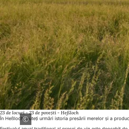
23 de locuri - 23 de povești - Heßloch
În Heßloch, puteți urmări istoria presării merelor și a produc
Festivalul anual tradițional al presei de vin este deosebit d