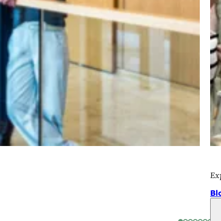
Ex
Bl