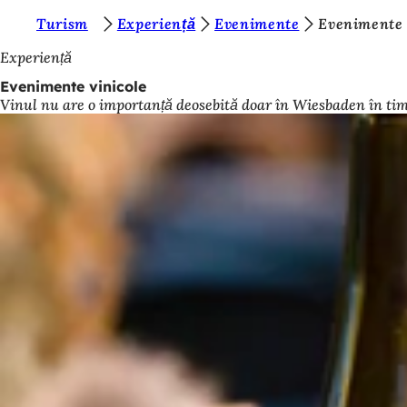
S
Turism
Experiență
Evenimente
Evenimente 
Salt la conținut
u
Experiență
n
Evenimente vinicole
Vinul nu are o importanță deosebită doar în Wiesbaden în timp
t
e
ț
i
a
i
c
i
: