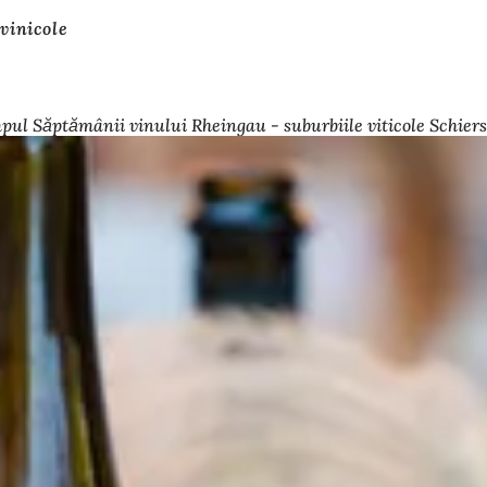
vinicole
ul Săptămânii vinului Rheingau - suburbiile viticole Schierste