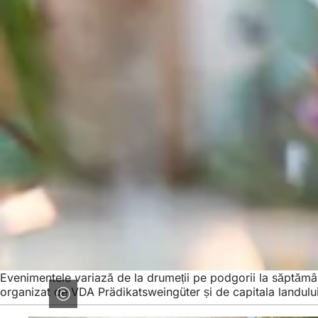
Evenimentele variază de la drumeții pe podgorii la săptămâni
organizat de VDA Prädikatsweingüter și de capitala landulu