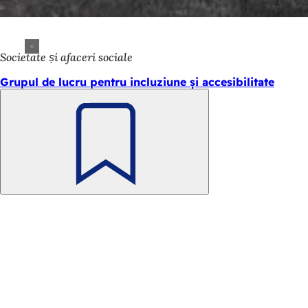
Societate și afaceri sociale
Grupul de lucru pentru incluziune și accesibilitate
Amintește-
ți
Zona
Acces rapid
piciorului
Toate servic
Calendar d
Biroul pentr
Feedback pr
Aspecte juridice