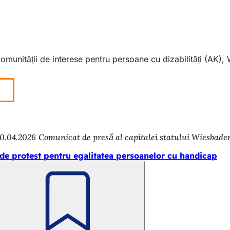
 comunității de interese pentru persoane cu dizabilități (AK)
0.04.2026
Comunicat de presă al capitalei statului Wiesbade
 de protest pentru egalitatea persoanelor cu handicap
Amintește-
ți