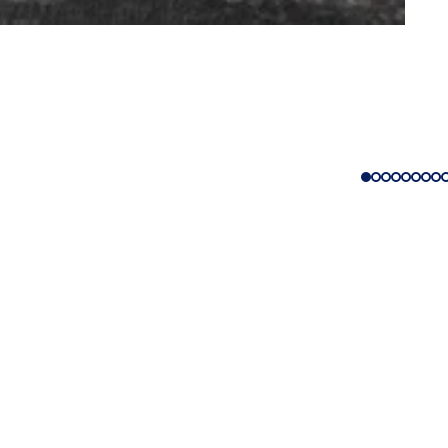
iile
e evenimente
u cetățeni
ivind site-ul web