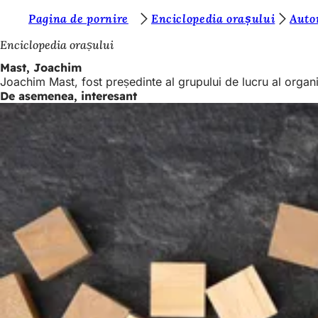
S
Pagina de pornire
Enciclopedia orașului
Auto
Salt la conținut
u
Enciclopedia orașului
n
Mast, Joachim
Joachim Mast, fost președinte al grupului de lucru al organi
t
De asemenea, interesant
e
ț
i
a
i
c
i
: