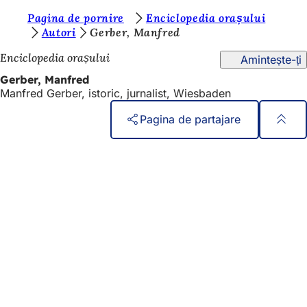
S
Pagina de pornire
Enciclopedia orașului
Salt la conținut
Autori
Gerber, Manfred
u
Enciclopedia orașului
Amintește-ți
n
Gerber, Manfred
t
Manfred Gerber, istoric, jurnalist, Wiesbaden
e
Pagina de partajare
ț
i
Zona
Acces rapid
piciorului
a
Toate serviciile
Calendar de evenimente
i
Biroul pentru cetățeni
c
Feedback privind site-ul web
i
:
Aspecte juridice
Setări de protecție a datelor
Termeni de utilizare