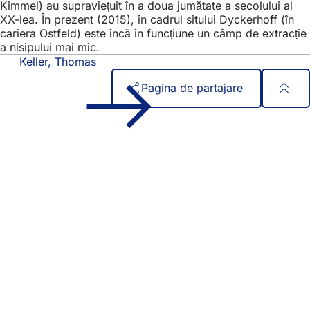
Kimmel) au supraviețuit în a doua jumătate a secolului al
XX-lea. În prezent (2015), în cadrul sitului Dyckerhoff (în
cariera Ostfeld) este încă în funcțiune un câmp de extracție
a nisipului mai mic.
Keller, Thomas
Pagina de partajare
Zona
Acces rapid
piciorului
Toate serviciile
Calendar de evenimente
Biroul pentru cetățeni
Feedback privind site-ul web
Aspecte juridice
Setări de protecție a datelor
Termeni de utilizare
Declarație privind accesibilitatea