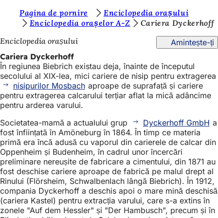
S
Pagina de pornire
Enciclopedia orașului
Salt la conținut
Enciclopedia orașelor A-Z
Cariera Dyckerhoff
u
Enciclopedia orașului
Amintește-ți
n
Cariera Dyckerhoff
t
În regiunea Biebrich existau deja, înainte de începutul
e
secolului al XIX-lea, mici cariere de nisip pentru extragerea
nisipurilor Mosbach
aproape de suprafață și cariere
ț
pentru extragerea calcarului terțiar aflat la mică adâncime
i
pentru arderea varului.
a
Societatea-mamă a actualului grup
Dyckerhoff GmbH
a
fost înființată în Amöneburg în 1864. În timp ce materia
i
primă era încă adusă cu vaporul din carierele de calcar din
c
Oppenheim și Budenheim, în cadrul unor încercări
preliminare nereușite de fabricare a cimentului, din 1871 au
i
fost deschise cariere aproape de fabrică pe malul drept al
:
Rinului (Flörsheim, Schwalbenlach lângă Biebrich). În 1912,
compania Dyckerhoff a deschis apoi o mare mină deschisă
(cariera Kastel) pentru extracția varului, care s-a extins în
zonele "Auf dem Hessler" și "Der Hambusch", precum și în