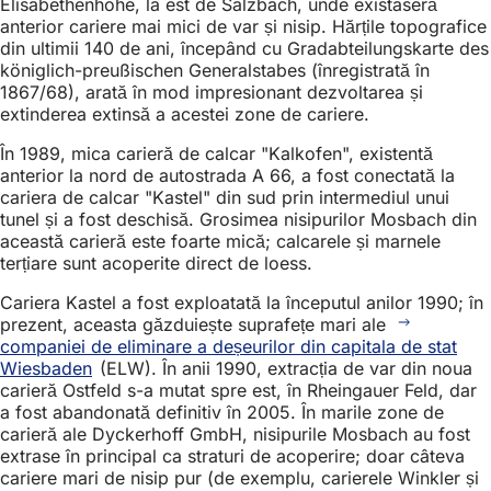
Elisabethenhöhe, la est de Salzbach, unde existaseră
anterior cariere mai mici de var și nisip. Hărțile topografice
din ultimii 140 de ani, începând cu Gradabteilungskarte des
königlich-preußischen Generalstabes (înregistrată în
1867/68), arată în mod impresionant dezvoltarea și
extinderea extinsă a acestei zone de cariere.
În 1989, mica carieră de calcar "Kalkofen", existentă
anterior la nord de autostrada A 66, a fost conectată la
cariera de calcar "Kastel" din sud prin intermediul unui
tunel și a fost deschisă. Grosimea nisipurilor Mosbach din
această carieră este foarte mică; calcarele și marnele
terțiare sunt acoperite direct de loess.
Cariera Kastel a fost exploatată la începutul anilor 1990; în
prezent, aceasta găzduiește suprafețe mari ale
companiei de eliminare a deșeurilor din capitala de stat
Wiesbaden
(ELW). În anii 1990, extracția de var din noua
carieră Ostfeld s-a mutat spre est, în Rheingauer Feld, dar
a fost abandonată definitiv în 2005. În marile zone de
carieră ale Dyckerhoff GmbH, nisipurile Mosbach au fost
extrase în principal ca straturi de acoperire; doar câteva
cariere mari de nisip pur (de exemplu, carierele Winkler și