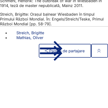
Schmehl, Hendrik: The outbreak of war in Wiesbaden in
1914, teză de master nepublicată, Mainz 2011.
Streich, Brigitte: Orașul balnear Wiesbaden în timpul
Primului Război Mondial. În: Engels/Streich/Teske, Primul
Război Mondial [pp. 58-79].
Streich, Brigitte
Mathias, Oliver
Pagina de partajare
Zona
Acces rapid
piciorului
Toate serviciile
Calendar de evenimente
Biroul pentru cetățeni
Feedback privind site-ul web
Aspecte juridice