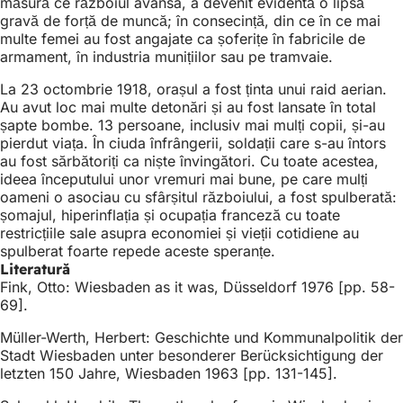
măsură ce războiul avansa, a devenit evidentă o lipsă
gravă de forță de muncă; în consecință, din ce în ce mai
multe femei au fost angajate ca șoferițe în fabricile de
armament, în industria munițiilor sau pe tramvaie.
La 23 octombrie 1918, orașul a fost ținta unui raid aerian.
Au avut loc mai multe detonări și au fost lansate în total
șapte bombe. 13 persoane, inclusiv mai mulți copii, și-au
pierdut viața. În ciuda înfrângerii, soldații care s-au întors
au fost sărbătoriți ca niște învingători. Cu toate acestea,
ideea începutului unor vremuri mai bune, pe care mulți
oameni o asociau cu sfârșitul războiului, a fost spulberată:
șomajul, hiperinflația și ocupația franceză cu toate
restricțiile sale asupra economiei și vieții cotidiene au
spulberat foarte repede aceste speranțe.
Literatură
Fink, Otto: Wiesbaden as it was, Düsseldorf 1976 [pp. 58-
69].
Müller-Werth, Herbert: Geschichte und Kommunalpolitik der
Stadt Wiesbaden unter besonderer Berücksichtigung der
letzten 150 Jahre, Wiesbaden 1963 [pp. 131-145].