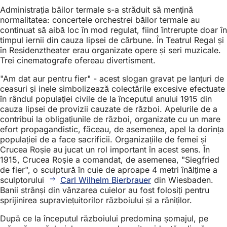
Administrația băilor termale s-a străduit să mențină
normalitatea: concertele orchestrei băilor termale au
continuat să aibă loc în mod regulat, fiind întrerupte doar în
timpul iernii din cauza lipsei de cărbune. În Teatrul Regal și
în Residenztheater erau organizate opere și seri muzicale.
Trei cinematografe ofereau divertisment.
"Am dat aur pentru fier" - acest slogan gravat pe lanțuri de
ceasuri și inele simbolizează colectările excesive efectuate
în rândul populației civile de la începutul anului 1915 din
cauza lipsei de provizii cauzate de război. Apelurile de a
contribui la obligațiunile de război, organizate cu un mare
efort propagandistic, făceau, de asemenea, apel la dorința
populației de a face sacrificii. Organizațiile de femei și
Crucea Roșie au jucat un rol important în acest sens. În
1915, Crucea Roșie a comandat, de asemenea, "Siegfried
de fier", o sculptură în cuie de aproape 4 metri înălțime a
sculptorului
Carl Wilhelm Bierbrauer
din Wiesbaden.
Banii strânși din vânzarea cuielor au fost folosiți pentru
sprijinirea supraviețuitorilor războiului și a răniților.
După ce la începutul războiului predomina șomajul, pe