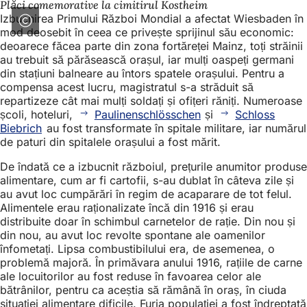
Plăci comemorative la cimitirul Kostheim
Izbucnirea Primului Război Mondial a afectat Wiesbaden în
mod deosebit în ceea ce privește sprijinul său economic:
deoarece făcea parte din zona fortăreței Mainz, toți străinii
au trebuit să părăsească orașul, iar mulți oaspeți germani
din stațiuni balneare au întors spatele orașului. Pentru a
compensa acest lucru, magistratul s-a străduit să
repartizeze cât mai mulți soldați și ofițeri răniți. Numeroase
școli, hoteluri,
Paulinenschlösschen
și
Schloss
Biebrich
au fost transformate în spitale militare, iar numărul
de paturi din spitalele orașului a fost mărit.
De îndată ce a izbucnit războiul, prețurile anumitor produse
alimentare, cum ar fi cartofii, s-au dublat în câteva zile și
au avut loc cumpărări în regim de acaparare de tot felul.
Alimentele erau raționalizate încă din 1916 și erau
distribuite doar în schimbul carnetelor de rație. Din nou și
din nou, au avut loc revolte spontane ale oamenilor
înfometați. Lipsa combustibilului era, de asemenea, o
problemă majoră. În primăvara anului 1916, rațiile de carne
ale locuitorilor au fost reduse în favoarea celor ale
bătrânilor, pentru ca aceștia să rămână în oraș, în ciuda
situației alimentare dificile. Furia populației a fost îndreptată