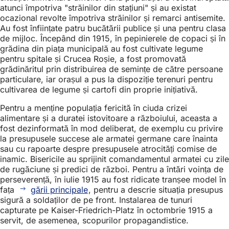
atunci împotriva "străinilor din stațiuni" și au existat
ocazional revolte împotriva străinilor și remarci antisemite.
Au fost înființate patru bucătării publice și una pentru clasa
de mijloc. Începând din 1915, în pepinierele de copaci și în
grădina din piața municipală au fost cultivate legume
pentru spitale și Crucea Roșie, a fost promovată
grădinăritul prin distribuirea de semințe de către persoane
particulare, iar orașul a pus la dispoziție terenuri pentru
cultivarea de legume și cartofi din proprie inițiativă.
Pentru a menține populația fericită în ciuda crizei
alimentare și a duratei istovitoare a războiului, aceasta a
fost dezinformată în mod deliberat, de exemplu cu privire
la presupusele succese ale armatei germane care înainta
sau cu rapoarte despre presupusele atrocități comise de
inamic. Bisericile au sprijinit comandamentul armatei cu zile
de rugăciune și predici de război. Pentru a întări voința de
perseverență, în iulie 1915 au fost ridicate tranșee model în
fața
gării principale
, pentru a descrie situația presupus
sigură a soldaților de pe front. Instalarea de tunuri
capturate pe Kaiser-Friedrich-Platz în octombrie 1915 a
servit, de asemenea, scopurilor propagandistice.