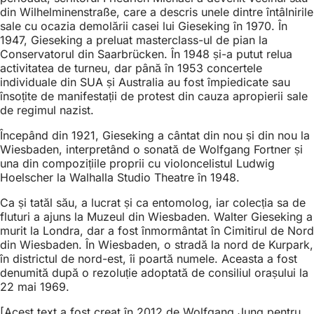
din Wilhelminenstraße, care a descris unele dintre întâlnirile
sale cu ocazia demolării casei lui Gieseking în 1970. În
1947, Gieseking a preluat masterclass-ul de pian la
Conservatorul din Saarbrücken. În 1948 și-a putut relua
activitatea de turneu, dar până în 1953 concertele
individuale din SUA și Australia au fost împiedicate sau
însoțite de manifestații de protest din cauza apropierii sale
de regimul nazist.
Începând din 1921, Gieseking a cântat din nou și din nou la
Wiesbaden, interpretând o sonată de Wolfgang Fortner și
una din compozițiile proprii cu violoncelistul Ludwig
Hoelscher la Walhalla Studio Theatre în 1948.
Ca și tatăl său, a lucrat și ca entomolog, iar colecția sa de
fluturi a ajuns la Muzeul din Wiesbaden. Walter Gieseking a
murit la Londra, dar a fost înmormântat în Cimitirul de Nord
din Wiesbaden. În Wiesbaden, o stradă la nord de Kurpark,
în districtul de nord-est, îi poartă numele. Aceasta a fost
denumită după o rezoluție adoptată de consiliul orașului la
22 mai 1969.
[Acest text a fost creat în 2012 de Wolfgang Jung pentru