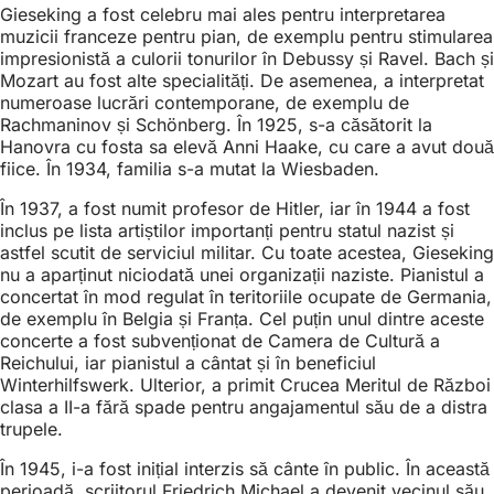
Gieseking a fost celebru mai ales pentru interpretarea
muzicii franceze pentru pian, de exemplu pentru stimularea
impresionistă a culorii tonurilor în Debussy și Ravel. Bach și
Mozart au fost alte specialități. De asemenea, a interpretat
numeroase lucrări contemporane, de exemplu de
Rachmaninov și Schönberg. În 1925, s-a căsătorit la
Hanovra cu fosta sa elevă Anni Haake, cu care a avut două
fiice. În 1934, familia s-a mutat la Wiesbaden.
În 1937, a fost numit profesor de Hitler, iar în 1944 a fost
inclus pe lista artiștilor importanți pentru statul nazist și
astfel scutit de serviciul militar. Cu toate acestea, Gieseking
nu a aparținut niciodată unei organizații naziste. Pianistul a
concertat în mod regulat în teritoriile ocupate de Germania,
de exemplu în Belgia și Franța. Cel puțin unul dintre aceste
concerte a fost subvenționat de Camera de Cultură a
Reichului, iar pianistul a cântat și în beneficiul
Winterhilfswerk. Ulterior, a primit Crucea Meritul de Război
clasa a II-a fără spade pentru angajamentul său de a distra
trupele.
În 1945, i-a fost inițial interzis să cânte în public. În această
perioadă, scriitorul Friedrich Michael a devenit vecinul său