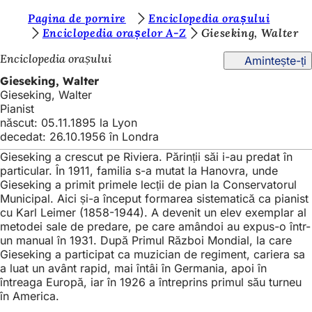
S
Pagina de pornire
Enciclopedia orașului
Salt la conținut
Enciclopedia orașelor A-Z
Gieseking, Walter
u
Enciclopedia orașului
Amintește-ți
n
Gieseking, Walter
t
Gieseking, Walter
e
Pianist
născut: 05.11.1895 la Lyon
ț
decedat: 26.10.1956 în Londra
i
Gieseking a crescut pe Riviera. Părinții săi i-au predat în
a
particular. În 1911, familia s-a mutat la Hanovra, unde
Gieseking a primit primele lecții de pian la Conservatorul
i
Municipal. Aici și-a început formarea sistematică ca pianist
cu Karl Leimer (1858-1944). A devenit un elev exemplar al
c
metodei sale de predare, pe care amândoi au expus-o într-
i
un manual în 1931. După Primul Război Mondial, la care
Gieseking a participat ca muzician de regiment, cariera sa
:
a luat un avânt rapid, mai întâi în Germania, apoi în
întreaga Europă, iar în 1926 a întreprins primul său turneu
în America.