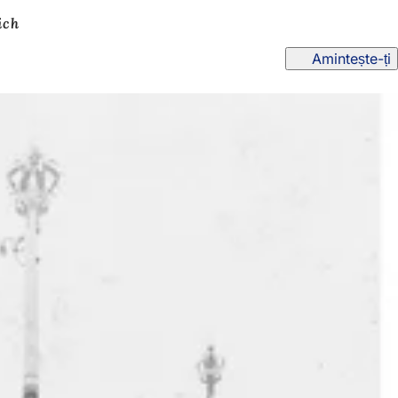
ich
Amintește-ți