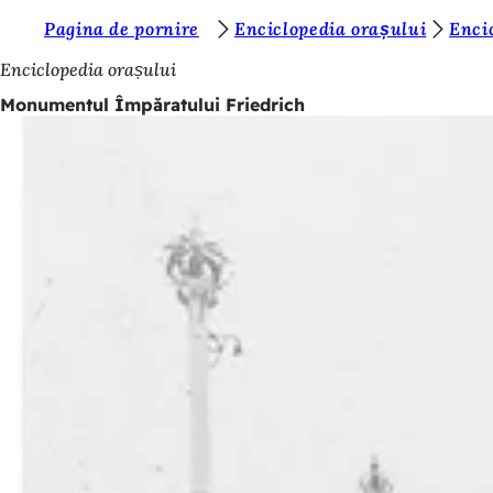
S
Pagina de pornire
Enciclopedia orașului
Enci
Salt la conținut
u
Enciclopedia orașului
n
Monumentul Împăratului Friedrich
t
e
ț
i
a
i
c
i
: