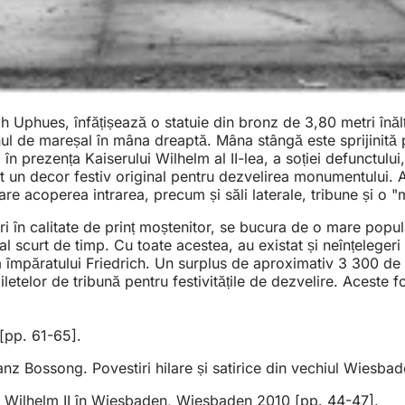
Uphues, înfățișează o statuie din bronz de 3,80 metri înălți
ul de mareșal în mâna dreaptă. Mâna stângă este sprijinită 
în prezența Kaiserului Wilhelm al II-lea, a soției defunctului
t un decor festiv original pentru dezvelirea monumentului. Ac
are acoperea intrarea, precum și săli laterale, tribune și o
 în calitate de prinț moștenitor, se bucura de o mare popula
scurt de timp. Cu toate acestea, au existat și neînțelegeri cu
a împăratului Friedrich. Un surplus de aproximativ 3 300 de
etelor de tribună pentru festivitățile de dezvelire. Aceste fo
[pp. 61-65].
anz Bossong. Povestiri hilare și satirice din vechiul Wiesb
i Wilhelm II în Wiesbaden, Wiesbaden 2010 [pp. 44-47].