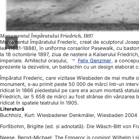
Monumentul Împăratului Friedrich, 1897
Monumentul Împăratului Frederic, creat de sculptorul Joseph 
lea (1831-1888), în uniforma corsarilor Pasewalk, cu baston
la 18 octombrie 1897, ziua de naștere a Kaiserului Friedrich, 
imperiale. Arhitectul orașului,
Felix Genzmer
, a concepu
prezente la dezvelire, un baldachin cu un design elaborat c
Împăratul Frederic, care vizitase Wiesbaden de mai multe ori
monument, s-au primit peste 50 000 de mărci într-un interval 
ridicat în 1866 piedestalul pe care era acum montată statui
Friedrich, iar 5 658 de mărci au fost strânse din vânzarea bil
ridicat în spatele teatrului în 1905.
Literatură
Buchholz, Kurt: Wiesbadener Denkmäler, Wiesbaden 2004 
Forßbohm, Brigitte (ed. și adnotată): Die Wäsch-Bitt von Fr
Neese, Bernd-Michael: The Emperor is coming! Wilhelm I ș