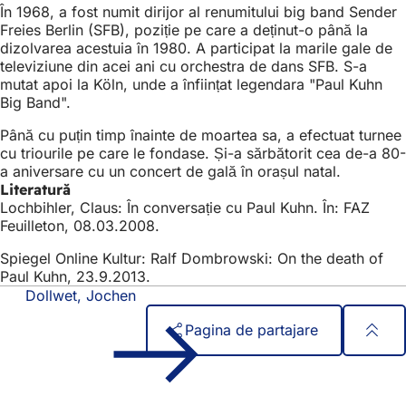
În 1968, a fost numit dirijor al renumitului big band Sender
Freies Berlin (SFB), poziție pe care a deținut-o până la
dizolvarea acestuia în 1980. A participat la marile gale de
televiziune din acei ani cu orchestra de dans SFB. S-a
mutat apoi la Köln, unde a înființat legendara "Paul Kuhn
Big Band".
Până cu puțin timp înainte de moartea sa, a efectuat turnee
cu triourile pe care le fondase. Și-a sărbătorit cea de-a 80-
a aniversare cu un concert de gală în orașul natal.
Literatură
Lochbihler, Claus: În conversație cu Paul Kuhn. În: FAZ
Feuilleton, 08.03.2008.
Spiegel Online Kultur: Ralf Dombrowski: On the death of
Paul Kuhn, 23.9.2013.
Dollwet, Jochen
Pagina de partajare
Zona
Acces rapid
piciorului
Toate serviciile