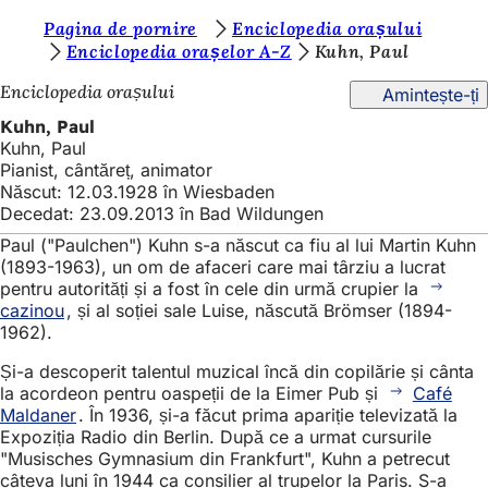
S
Pagina de pornire
Enciclopedia orașului
Salt la conținut
Enciclopedia orașelor A-Z
Kuhn, Paul
u
Enciclopedia orașului
Amintește-ți
n
Kuhn, Paul
t
Kuhn, Paul
e
Pianist, cântăreț, animator
Născut: 12.03.1928 în Wiesbaden
ț
Decedat: 23.09.2013 în Bad Wildungen
i
Paul ("Paulchen") Kuhn s-a născut ca fiu al lui Martin Kuhn
a
(1893-1963), un om de afaceri care mai târziu a lucrat
pentru autorități și a fost în cele din urmă crupier la
i
cazinou
, și al soției sale Luise, născută Brömser (1894-
1962).
c
i
Și-a descoperit talentul muzical încă din copilărie și cânta
la acordeon pentru oaspeții de la Eimer Pub și
Café
:
Maldaner
. În 1936, și-a făcut prima apariție televizată la
Expoziția Radio din Berlin. După ce a urmat cursurile
"Musisches Gymnasium din Frankfurt", Kuhn a petrecut
câteva luni în 1944 ca consilier al trupelor la Paris. S-a