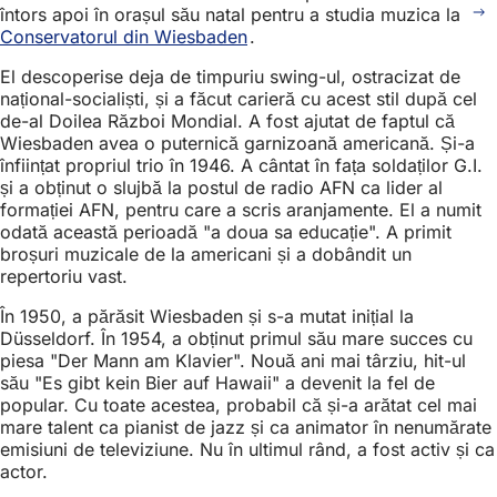
întors apoi în orașul său natal pentru a studia muzica la
Conservatorul din Wiesbaden
.
El descoperise deja de timpuriu swing-ul, ostracizat de
național-socialiști, și a făcut carieră cu acest stil după cel
de-al Doilea Război Mondial. A fost ajutat de faptul că
Wiesbaden avea o puternică garnizoană americană. Și-a
înființat propriul trio în 1946. A cântat în fața soldaților G.I.
și a obținut o slujbă la postul de radio AFN ca lider al
formației AFN, pentru care a scris aranjamente. El a numit
odată această perioadă "a doua sa educație". A primit
broșuri muzicale de la americani și a dobândit un
repertoriu vast.
În 1950, a părăsit Wiesbaden și s-a mutat inițial la
Düsseldorf. În 1954, a obținut primul său mare succes cu
piesa "Der Mann am Klavier". Nouă ani mai târziu, hit-ul
său "Es gibt kein Bier auf Hawaii" a devenit la fel de
popular. Cu toate acestea, probabil că și-a arătat cel mai
mare talent ca pianist de jazz și ca animator în nenumărate
emisiuni de televiziune. Nu în ultimul rând, a fost activ și ca
actor.