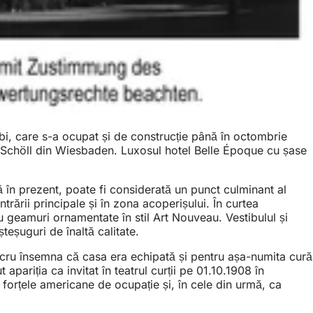
obi, care s-a ocupat și de construcție până în octombrie
ld Schöll din Wiesbaden. Luxosul hotel Belle Époque cu șase
 în prezent, poate fi considerată un punct culminant al
intrării principale și în zona acoperișului. În curtea
 cu geamuri ornamentate în stil Art Nouveau. Vestibulul și
teșuguri de înaltă calitate.
 lucru însemna că casa era echipată și pentru așa-numita cură
pariția ca invitat în teatrul curții pe 01.10.1908 în
u forțele americane de ocupație și, în cele din urmă, ca