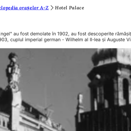
clopedia orașelor A-Z
Hotel Palace
gel" au fost demolate în 1902, au fost descoperite rămășiț
903, cuplul imperial german - Wilhelm al II-lea și Auguste Vi