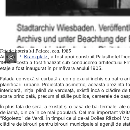
Fațada hotelului Palace, cca. 1985
Aici, în
Kranzplatz
, a fost apoi construit Palasthotel în
1904. Acesta a fost finalizat sub conducerea arhitectului F
etaje a fost inaugurat în primăvara anului 1905.
Fațada convexă și curbată a complexului închis cu patru arip
planificării urbane. Proiectată asimetric, aceasta prezintă
interioară, inițial plină de verdeață, există încă o clădire de
scara principală, precum și sălile publice, camerele de oasp
În plus față de seră, a existat și o casă de băi termale, al
de iarnă, din ce în ce mai populară. Cel mai important vizitat
"Rigoletto" de Verdi. În timpul celui de-al Doilea Război Mon
clădire de birouri pentru birouri municipale și agenții de stat