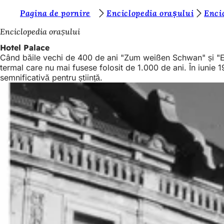
S
Pagina de pornire
Enciclopedia orașului
Enci
Salt la conținut
u
Enciclopedia orașului
n
Hotel Palace
Când băile vechi de 400 de ani "Zum weißen Schwan" și "En
t
termal care nu mai fusese folosit de 1.000 de ani. În iunie 1
e
semnificativă pentru știință.
ț
i
a
i
c
i
: