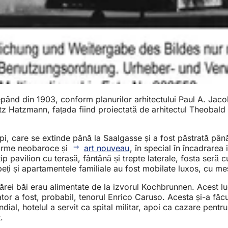
cepând din 1903, conform planurilor arhitectului Paul A. Jac
ritz Hatzmann, fațada fiind proiectată de arhitectul Theoba
i, care se extinde până la Saalgasse și a fost păstrată până
 forme neobaroce și
art nouveau
, în special în încadrarea 
 tip pavilion cu terasă, fântână și trepte laterale, fosta seră
eți și apartamentele familiale au fost mobilate luxos, cu meș
e cărei băi erau alimentate de la izvorul Kochbrunnen. Acest
or a fost, probabil, tenorul Enrico Caruso. Acesta și-a făcut a
dial, hotelul a servit ca spital militar, apoi ca cazare pentr
.