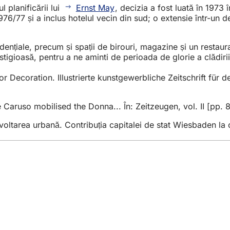
 planificării lui
Ernst May
, decizia a fost luată în 1973 
1976/77 și a inclus hotelul vecin din sud; o extensie într-u
zidențiale, precum și spații de birouri, magazine și un resta
stigioasă, pentru a ne aminti de perioada de glorie a clădirii
ior Decoration. Illustrierte kunstgewerbliche Zeitschrift fü
 Caruso mobilised the Donna... În: Zeitzeugen, vol. II [pp. 
oltarea urbană. Contribuția capitalei de stat Wiesbaden la
iile
e evenimente
u cetățeni