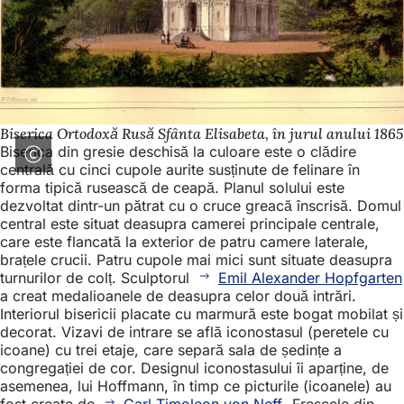
Biserica Ortodoxă Rusă Sfânta Elisabeta, în jurul anului 1865
Biserica din gresie deschisă la culoare este o clădire
centrală cu cinci cupole aurite susținute de felinare în
forma tipică rusească de ceapă. Planul solului este
dezvoltat dintr-un pătrat cu o cruce greacă înscrisă. Domul
central este situat deasupra camerei principale centrale,
care este flancată la exterior de patru camere laterale,
brațele crucii. Patru cupole mai mici sunt situate deasupra
turnurilor de colț. Sculptorul
Emil Alexander Hopfgarten
a creat medalioanele de deasupra celor două intrări.
Interiorul bisericii placate cu marmură este bogat mobilat și
decorat. Vizavi de intrare se află iconostasul (peretele cu
icoane) cu trei etaje, care separă sala de ședințe a
congregației de cor. Designul iconostasului îi aparține, de
asemenea, lui Hoffmann, în timp ce picturile (icoanele) au