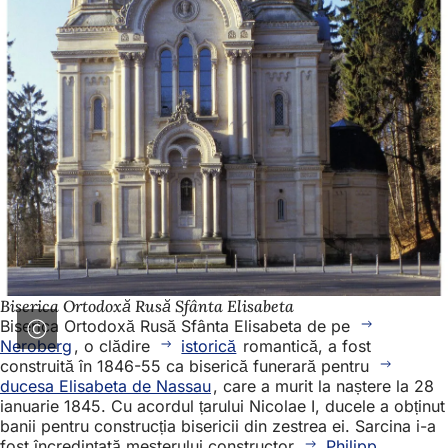
Biserica Ortodoxă Rusă Sfânta Elisabeta
Biserica Ortodoxă Rusă Sfânta Elisabeta de pe
Neroberg
, o clădire
istorică
romantică, a fost
construită în 1846-55 ca biserică funerară pentru
ducesa Elisabeta de Nassau
, care a murit la naștere la 28
ianuarie 1845. Cu acordul țarului Nicolae I, ducele a obținut
banii pentru construcția bisericii din zestrea ei. Sarcina i-a
fost încredințată meșterului constructor
Philipp