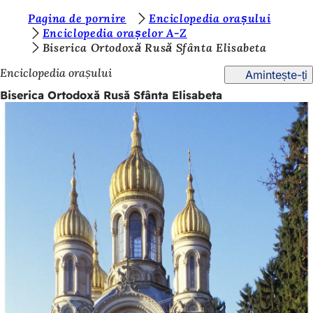
S
Pagina de pornire
Enciclopedia orașului
Salt la conținut
Enciclopedia orașelor A-Z
u
Biserica Ortodoxă Rusă Sfânta Elisabeta
n
Enciclopedia orașului
Amintește-ți
t
Biserica Ortodoxă Rusă Sfânta Elisabeta
e
ț
i
a
i
c
i
: