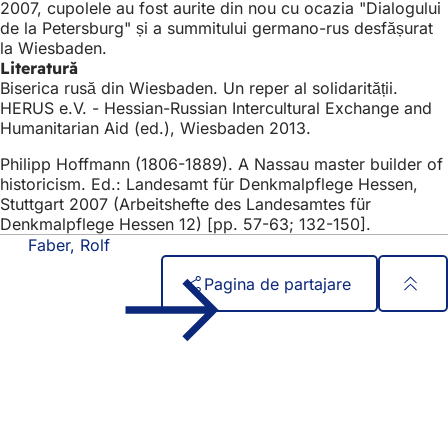
2007, cupolele au fost aurite din nou cu ocazia "Dialogului
de la Petersburg" și a summitului germano-rus desfășurat
la Wiesbaden.
Literatură
Biserica rusă din Wiesbaden. Un reper al solidarității.
HERUS e.V. - Hessian-Russian Intercultural Exchange and
Humanitarian Aid (ed.), Wiesbaden 2013.
Philipp Hoffmann (1806-1889). A Nassau master builder of
historicism. Ed.: Landesamt für Denkmalpflege Hessen,
Stuttgart 2007 (Arbeitshefte des Landesamtes für
Denkmalpflege Hessen 12) [pp. 57-63; 132-150].
Faber, Rolf
Pagina de partajare
Zona
Acces rapid
piciorului
Toate serviciile
Calendar de evenimente
Biroul pentru cetățeni
Feedback privind site-ul web