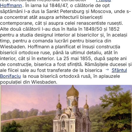
Hoffmann
. În iarna lui 1846/47, o călătorie de opt
săptămâni l-a dus la Sankt Petersburg și Moscova, unde s-
a concentrat atât asupra arhitecturii bisericești
contemporane, cât și asupra celei renascentiste rusești.
Alte două călătorii l-au dus în Italia în 1849/50 și 1852
pentru a studia designul interior al bisericilor și, în același
timp, pentru a comanda lucrări pentru biserica din
Wiesbaden. Hoffmann a planificat el însuși construcția
bisericii ortodoxe ruse, până la ultimul detaliu, atât în
interior, cât și în exterior. La 25 mai 1855, după șapte ani
de construcție, biserica a fost sfințită. Rămășițele ducesei și
ale fiicei sale au fost transferate de la biserica
Sfântul
Bonifaciu
la noua biserică ortodoxă rusă, în aplauzele
populației din Wiesbaden.