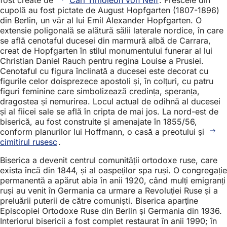
fost create de
Carl Timoleon von Neff
. Frescele din
cupolă au fost pictate de August Hopfgarten (1807-1896)
din Berlin, un văr al lui Emil Alexander Hopfgarten. O
extensie poligonală se alătură sălii laterale nordice, în care
se află cenotaful ducesei din marmură albă de Carrara,
creat de Hopfgarten în stilul monumentului funerar al lui
Christian Daniel Rauch pentru regina Louise a Prusiei.
Cenotaful cu figura înclinată a ducesei este decorat cu
figurile celor doisprezece apostoli și, în colțuri, cu patru
figuri feminine care simbolizează credința, speranța,
dragostea și nemurirea. Locul actual de odihnă al ducesei
și al fiicei sale se află în cripta de mai jos. La nord-est de
biserică, au fost construite și amenajate în 1855/56,
conform planurilor lui Hoffmann, o casă a preotului și
cimitirul rusesc
.
Biserica a devenit centrul comunității ortodoxe ruse, care
exista încă din 1844, și al oaspeților spa ruși. O congregație
permanentă a apărut abia în anii 1920, când mulți emigranți
ruși au venit în Germania ca urmare a Revoluției Ruse și a
preluării puterii de către comuniști. Biserica aparține
Episcopiei Ortodoxe Ruse din Berlin și Germania din 1936.
Interiorul bisericii a fost complet restaurat în anii 1990; în