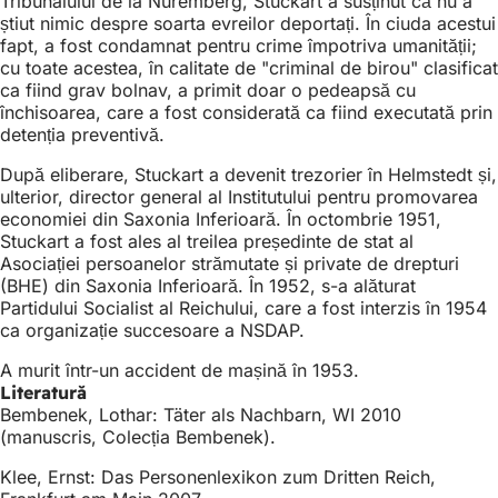
Tribunalului de la Nuremberg, Stuckart a susținut că nu a
știut nimic despre soarta evreilor deportați. În ciuda acestui
fapt, a fost condamnat pentru crime împotriva umanității;
cu toate acestea, în calitate de "criminal de birou" clasificat
ca fiind grav bolnav, a primit doar o pedeapsă cu
închisoarea, care a fost considerată ca fiind executată prin
detenția preventivă.
După eliberare, Stuckart a devenit trezorier în Helmstedt și,
ulterior, director general al Institutului pentru promovarea
economiei din Saxonia Inferioară. În octombrie 1951,
Stuckart a fost ales al treilea președinte de stat al
Asociației persoanelor strămutate și private de drepturi
(BHE) din Saxonia Inferioară. În 1952, s-a alăturat
Partidului Socialist al Reichului, care a fost interzis în 1954
ca organizație succesoare a NSDAP.
A murit într-un accident de mașină în 1953.
Literatură
Bembenek, Lothar: Täter als Nachbarn, WI 2010
(manuscris, Colecția Bembenek).
Klee, Ernst: Das Personenlexikon zum Dritten Reich,