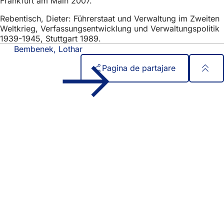
Frankfurt am Main 2007.
Rebentisch, Dieter: Führerstaat und Verwaltung im Zweiten
Weltkrieg, Verfassungsentwicklung und Verwaltungspolitik
1939-1945, Stuttgart 1989.
Bembenek, Lothar
Pagina de partajare
Zona
Acces rapid
piciorului
Toate serviciile
Calendar de evenimente
Biroul pentru cetățeni
Feedback privind site-ul web
Aspecte juridice
Setări de protecție a datelor
Termeni de utilizare
Declarație privind accesibilitatea