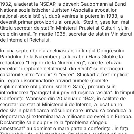
1932, a aderat la NSDAP, a devenit Gauobmann al Bund
Nationalsozialistischer Juristen (Asociația avocaților
național-socialiști) și, după venirea la putere în 1933, a
devenit primar provizoriu al orașului Stettin, șase luni mai
târziu secretar de stat în Ministerul Prusiei al Culturii și, în
cele din urmă, în martie 1935, secretar de stat în Ministerul
de Interne al Reichului.
În luna septembrie a aceluiași an, în timpul Congresului
Partidului de la Nuremberg, a lucrat cu Hans Globke la
redactarea "Legilor de la Nuremberg", care le refuzau
evreilor "drepturile cetățenești din Reich" și interziceau
căsătoriile între "arieni" și "evrei". Stuckart a fost implicat
în Legea discriminatorie privind numele (numele
suplimentare obligatorii Israel și Sara), precum și în
introducerea "paragrafului privind rușinea rasială". În timpul
Conferinței Wannsee din 20 ianuarie 1942, în calitate de
secretar de stat al Ministerului de Interne, a jucat un rol
decisiv în planificarea măsurilor care urmau să conducă la
deportarea și exterminarea a milioane de evrei din Europa.
Declarațiile sale cu privire la "problema sângelui
amestecat" au dominat o mare parte a conferinței. În fața