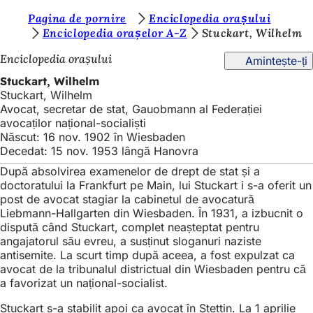
S
Pagina de pornire
Enciclopedia orașului
Salt la conținut
Enciclopedia orașelor A-Z
Stuckart, Wilhelm
u
Enciclopedia orașului
Amintește-ți
n
Stuckart, Wilhelm
t
Stuckart, Wilhelm
e
Avocat, secretar de stat, Gauobmann al Federației
avocaților național-socialiști
ț
Născut: 16 nov. 1902 în Wiesbaden
i
Decedat: 15 nov. 1953 lângă Hanovra
a
După absolvirea examenelor de drept de stat și a
doctoratului la Frankfurt pe Main, lui Stuckart i s-a oferit un
i
post de avocat stagiar la cabinetul de avocatură
Liebmann-Hallgarten din Wiesbaden. În 1931, a izbucnit o
c
dispută când Stuckart, complet neașteptat pentru
i
angajatorul său evreu, a susținut sloganuri naziste
antisemite. La scurt timp după aceea, a fost expulzat ca
:
avocat de la tribunalul districtual din Wiesbaden pentru că
a favorizat un național-socialist.
Stuckart s-a stabilit apoi ca avocat în Stettin. La 1 aprilie