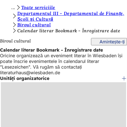
S
Toate serviciile
Salt la conținut
Departamentul III - Departamentul de Finanțe,
u
Școli și Cultură
Biroul cultural
n
Calendar literar Bookmark - Înregistrare date
t
Biroul cultural
Amintește-ți
e
Calendar literar Bookmark - Înregistrare date
ț
Oricine organizează un eveniment literar în Wiesbaden își
i
poate înscrie evenimentele în calendarul literar
"Lesezeichen". Vă rugăm să contactați
a
literaturhaus
wiesbaden
de
i
Unități organizatorice
c
i
: