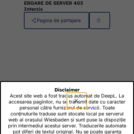
EROARE DE SERVER 403
Salt la conținut
Interzis
Pagina de partajare
Zona
Acces rapid
piciorului
Toate serviciile
Calendar de evenimente
Biroul pentru cetățeni
Feedback privind site-ul web
Aspecte juridice
Disclaimer
Setări de protecție a datelor
Acest site web a fost tradus automat de DeepL. La
Termeni de utilizare
accesarea paginilor, nu se transmit date cu caracter
Declarație privind accesibilitatea
personal către furnizorul de servicii. Toate
conținuturile traduse sunt stocate local pe serverul
web al orașului Wiesbaden și sunt puse la dispoziție
prin intermediul acestui server. Traducerile automate
Adresa primăriei
pot diferi de textul original. Nu se poate garanta