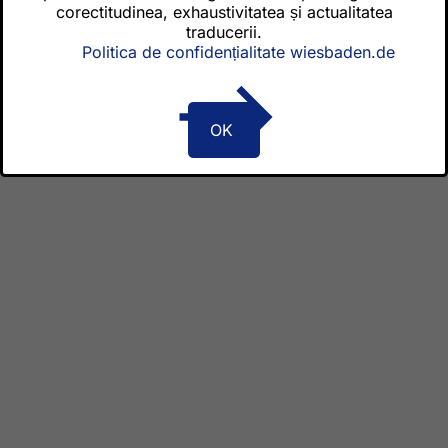
corectitudinea, exhaustivitatea și actualitatea
Primăria orașului Wiesbaden
traducerii.
Schlossplatz 6
Politica de confidențialitate wiesbaden.de
65183 Wiesbaden
Contactați-ne
OK
Centrală telefonică
Contactați-ne
Acces fără bariere
Limbaj ușor
Limbajul semnelor
Vizitați-ne