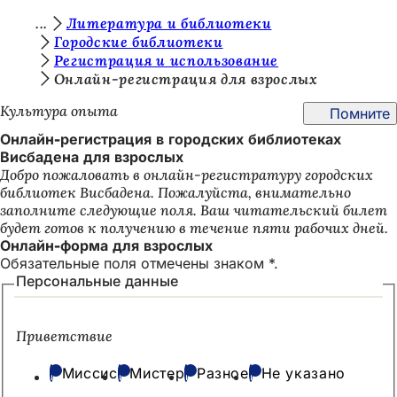
В
Литература и библиотеки
Перейти к содержимому
Городские библиотеки
ы
Регистрация и использование
з
Онлайн-регистрация для взрослых
д
Культура опыта
Помните
е
Онлайн-регистрация в городских библиотеках
Висбадена для взрослых
с
Добро пожаловать в онлайн-регистратуру городских
ь
библиотек Висбадена. Пожалуйста, внимательно
заполните следующие поля. Ваш читательский билет
:
будет готов к получению в течение пяти рабочих дней.
Онлайн-форма для взрослых
Обязательные поля отмечены знаком *.
Персональные данные
Приветствие
Миссис
Мистер
Разное
Не указано