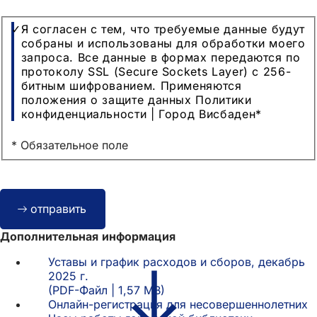
Защита
Я согласен с тем, что требуемые данные будут
данных
собраны и использованы для обработки моего
запроса. Все данные в формах передаются по
протоколу SSL (Secure Sockets Layer) с 256-
битным шифрованием. Применяются
положения о защите данных Политики
конфиденциальности | Город Висбаден
*
* Обязательное поле
Bitte
отправить
lassen
Sie
Дополнительная информация
dieses
Feld
Уставы и график расходов и сборов, декабрь
leer.
2025 г.
PDF
-Файл
1,57 MB
Онлайн-регистрация для несовершеннолетних