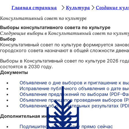
В
Главная страница
Культура
Создание ку
Перейти к содержимому
ы
Консультативный совет по культуре
з
Выборы консультативного совета по культуре
Следующие выборы в Консультативный совет по культур
д
Выбор
е
Консультативный совет по культуре формируется занов
городского совета назначают в общей сложности двена
с
Выборы в Консультативный совет по культуре 2026 год
ь
состоятся в 2030 году.
:
Документы
Объявление о дне выборов и приглашение к вы
Исправление публичного объявления о дате вы
Объявление предложений по выборам
PDF
-Фа
Объявление принципов проведения выборов
P
Объявление об окончательных результатах
PD
Дополнительная информация
Подпишитесь на рассылку прямо сейчас