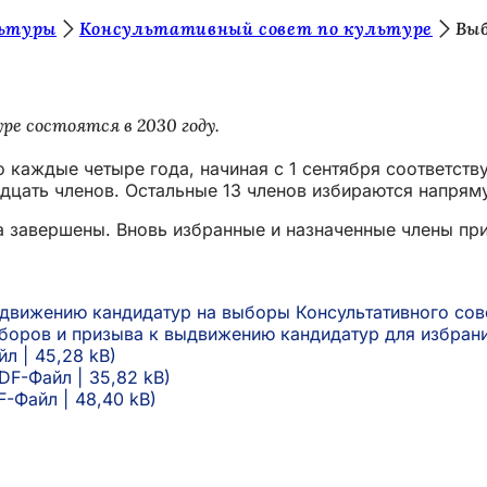
льтуры
Консультативный совет по культуре
Выб
е состоятся в 2030 году.
о каждые четыре года, начиная с 1 сентября соответст
дцать членов. Остальные 13 членов избираются напряму
а завершены. Вновь избранные и назначенные члены при
движению кандидатур на выборы Консультативного сове
боров и призыва к выдвижению кандидатур для избрани
йл
45,28 kB
DF
-Файл
35,82 kB
F
-Файл
48,40 kB