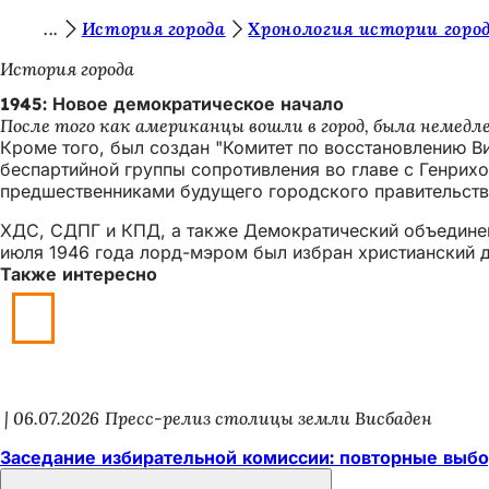
В
История города
Хронология истории горо
Перейти к содержимому
ы
История города
з
1945: Новое демократическое начало
После того как американцы вошли в город, была немедл
д
Кроме того, был создан "Комитет по восстановлению Висб
е
беспартийной группы сопротивления во главе с Генрих
предшественниками будущего городского правительств
с
ХДС, СДПГ и КПД, а также Демократический объединенн
ь
июля 1946 года лорд-мэром был избран христианский 
:
Также интересно
06.07.2026
Пресс-релиз столицы земли Висбаден
Заседание избирательной комиссии: повторные выбор