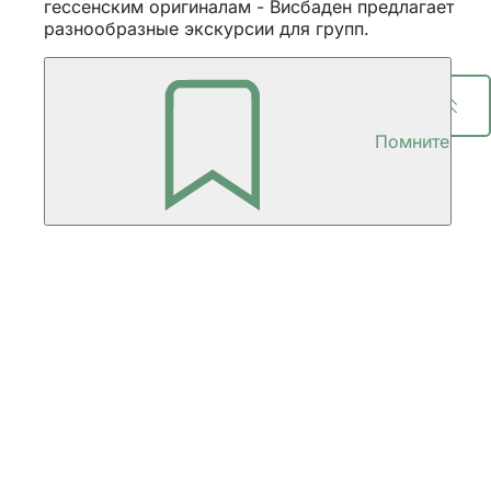
гессенским оригиналам - Висбаден предлагает
разнообразные экскурсии для групп.
Поделитесь страницей
Помните
Область
ног
Издатель