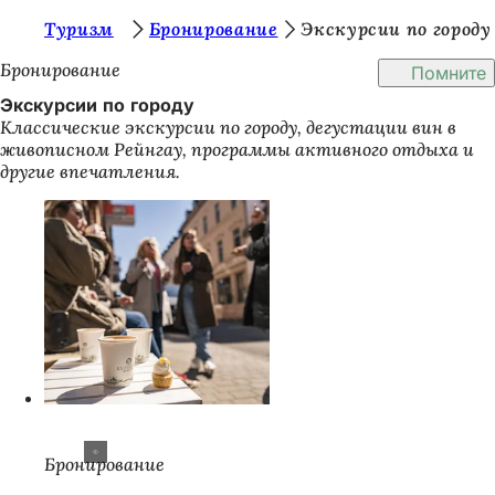
В
Туризм
Бронирование
Экскурсии по городу
Перейти к содержимому
ы
Бронирование
Помните
з
Экскурсии по городу
Классические экскурсии по городу, дегустации вин в
д
живописном Рейнгау, программы активного отдыха и
е
другие впечатления.
с
ь
:
Бронирование