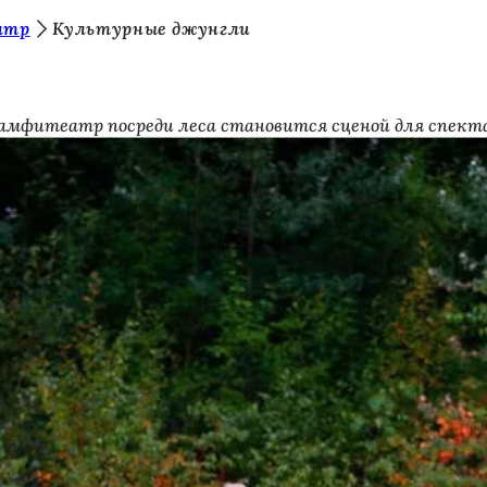
атр
Культурные джунгли
 амфитеатр посреди леса становится сценой для спекта