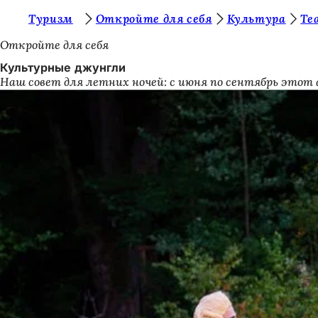
В
Туризм
Откройте для себя
Культура
Те
Перейти к содержимому
ы
Откройте для себя
з
Культурные джунгли
Наш совет для летних ночей: с июня по сентябрь этот
д
е
с
ь
: