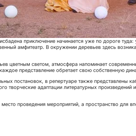
сбадена приключение начинается уже по дороге туда: у
нный амфитеатр. В окружении деревьев здесь возникае
ьев цветным светом, атмосфера напоминает современн
 каждое представление обретает свою собственную дин
ных постановок, в репертуаре также представлены каб
ого творческие адаптации литературных произведений 
место проведения мероприятий, а пространство для впе