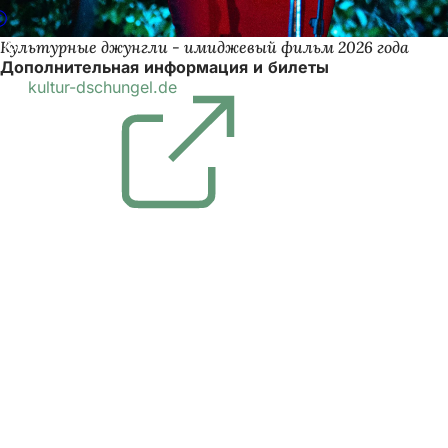
Культурные джунгли - имиджевый фильм 2026 года
Дополнительная информация и билеты
kultur-dschungel.de
(Открывается
в
новой
вкладке)
Область
ног