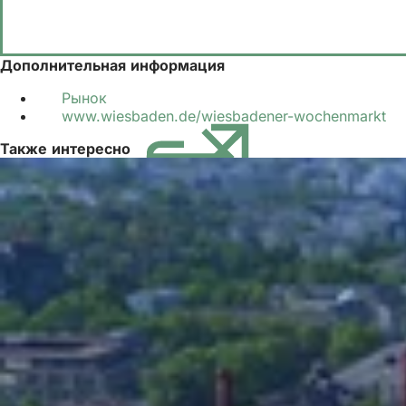
Дополнительная информация
Рынок
www.wiesbaden.de/wiesbadener-wochenmarkt
(О
в
Также интересно
но
вк