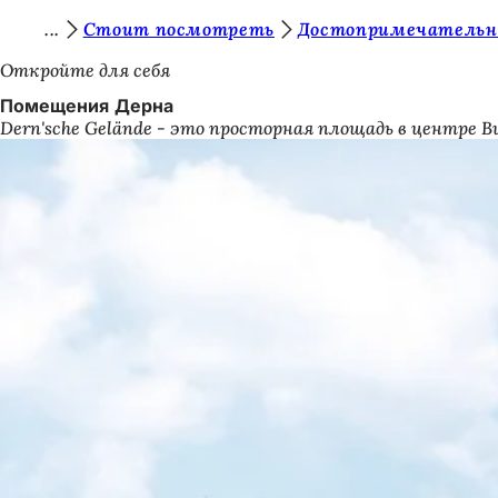
В
Стоит посмотреть
Достопримечательн
Перейти к содержимому
ы
Откройте для себя
з
Помещения Дерна
Dern'sche Gelände - это просторная площадь в центре 
д
е
с
ь
: