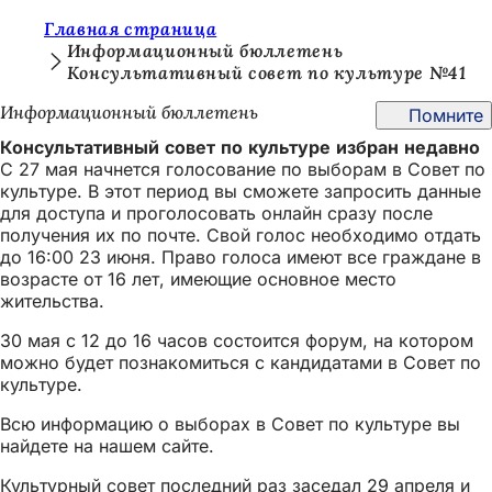
В
Главная страница
Перейти к содержимому
Информационный бюллетень
ы
Консультативный совет по культуре №41
з
Информационный бюллетень
Помните
д
Консультативный совет по культуре избран недавно
е
С 27 мая начнется голосование по выборам в Совет по
культуре. В этот период вы сможете запросить данные
с
для доступа и проголосовать онлайн сразу после
ь
получения их по почте. Свой голос необходимо отдать
до 16:00 23 июня. Право голоса имеют все граждане в
:
возрасте от 16 лет, имеющие основное место
жительства.
30 мая с 12 до 16 часов состоится форум, на котором
можно будет познакомиться с кандидатами в Совет по
культуре.
Всю информацию о выборах в Совет по культуре вы
найдете на нашем сайте.
Культурный совет последний раз заседал 29 апреля и