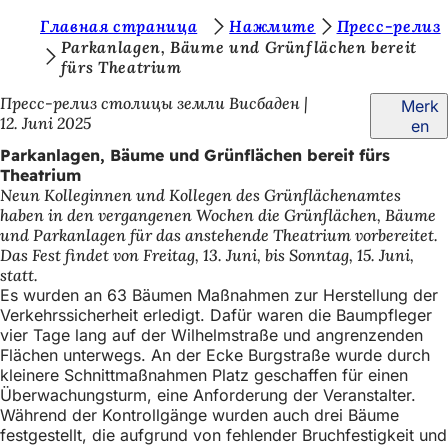
S
Главная страница
Нажмите
Пресс-релиз
Inhalt anspringen
Parkanlagen, Bäume und Grünflächen bereit
i
fürs Theatrium
e
Пресс-релиз столицы земли Висбаден
Merk
b
12. Juni 2025
en
e
Parkanlagen, Bäume und Grünflächen bereit fürs
Theatrium
f
Neun Kolleginnen und Kollegen des Grünflächenamtes
i
haben in den vergangenen Wochen die Grünflächen, Bäume
und Parkanlagen für das anstehende Theatrium vorbereitet.
n
Das Fest findet von Freitag, 13. Juni, bis Sonntag, 15. Juni,
d
statt.
Es wurden an 63 Bäumen Maßnahmen zur Herstellung der
e
Verkehrssicherheit erledigt. Dafür waren die Baumpfleger
vier Tage lang auf der Wilhelmstraße und angrenzenden
n
Flächen unterwegs. An der Ecke Burgstraße wurde durch
s
kleinere Schnittmaßnahmen Platz geschaffen für einen
Überwachungsturm, eine Anforderung der Veranstalter.
i
Während der Kontrollgänge wurden auch drei Bäume
c
festgestellt, die aufgrund von fehlender Bruchfestigkeit und