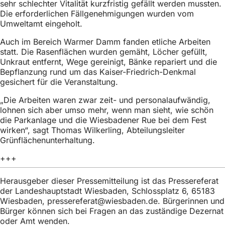
sehr schlechter Vitalität kurzfristig gefällt werden mussten.
h
Die erforderlichen Fällgenehmigungen wurden vom
h
Umweltamt eingeholt.
i
Auch im Bereich Warmer Damm fanden etliche Arbeiten
statt. Die Rasenflächen wurden gemäht, Löcher gefüllt,
e
Unkraut entfernt, Wege gereinigt, Bänke repariert und die
r
Bepflanzung rund um das Kaiser-Friedrich-Denkmal
gesichert für die Veranstaltung.
:
„Die Arbeiten waren zwar zeit- und personalaufwändig,
lohnen sich aber umso mehr, wenn man sieht, wie schön
die Parkanlage und die Wiesbadener Rue bei dem Fest
wirken“, sagt Thomas Wilkerling, Abteilungsleiter
Grünflächenunterhaltung.
+++
Herausgeber dieser Pressemitteilung ist das Pressereferat
der Landeshauptstadt Wiesbaden, Schlossplatz 6, 65183
Wiesbaden,
pressereferat
wiesbaden
de
. Bürgerinnen und
Bürger können sich bei Fragen an das zuständige Dezernat
oder Amt wenden.