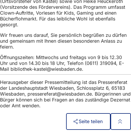
(Ortsvorsteher von Kastel) sowie von Heike Heuckeroth
h
(Vorsitzende des Fördervereins). Das Programm umfasst
h
Clown-Auftritte, Vorlesen für Kids, Gaming und einen
Bücherflohmarkt. Für das leibliche Wohl ist ebenfalls
i
gesorgt.
e
Wir freuen uns darauf, Sie persönlich begrüßen zu dürfen
r
und gemeinsam mit Ihnen diesen besonderen Anlass zu
feiern.
:
Öffnungszeiten: Mittwochs und freitags von 9 bis 12.30
Uhr und von 14.30 bis 18 Uhr, Telefon (0611) 319094, E-
Mail
bibliothek-kastel
wiesbaden
de
.
Herausgeber dieser Pressemitteilung ist das Pressereferat
der Landeshauptstadt Wiesbaden, Schlossplatz 6, 65183
Wiesbaden,
pressereferat
wiesbaden
de
. Bürgerinnen und
Bürger können sich bei Fragen an das zuständige Dezernat
oder Amt wenden.
Seite teilen