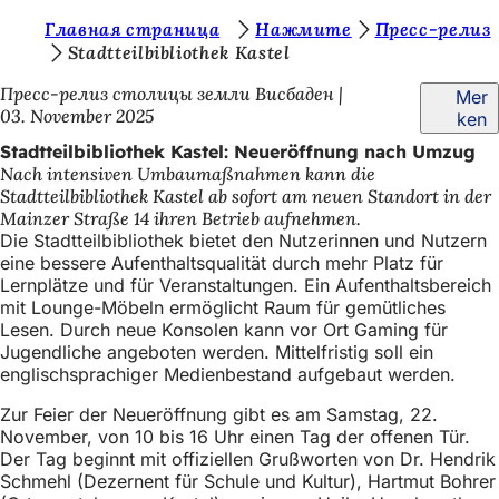
S
Главная страница
Нажмите
Пресс-релиз
Inhalt anspringen
Stadtteilbibliothek Kastel
i
Пресс-релиз столицы земли Висбаден
Mer
e
03. November 2025
ken
b
Stadtteilbibliothek Kastel: Neueröffnung nach Umzug
e
Nach intensiven Umbaumaßnahmen kann die
Stadtteilbibliothek Kastel ab sofort am neuen Standort in der
f
Mainzer Straße 14 ihren Betrieb aufnehmen.
i
Die Stadtteilbibliothek bietet den Nutzerinnen und Nutzern
eine bessere Aufenthaltsqualität durch mehr Platz für
n
Lernplätze und für Veranstaltungen. Ein Aufenthaltsbereich
d
mit Lounge-Möbeln ermöglicht Raum für gemütliches
Lesen. Durch neue Konsolen kann vor Ort Gaming für
e
Jugendliche angeboten werden. Mittelfristig soll ein
englischsprachiger Medienbestand aufgebaut werden.
n
s
Zur Feier der Neueröffnung gibt es am Samstag, 22.
November, von 10 bis 16 Uhr einen Tag der offenen Tür.
i
Der Tag beginnt mit offiziellen Grußworten von Dr. Hendrik
c
Schmehl (Dezernent für Schule und Kultur), Hartmut Bohrer