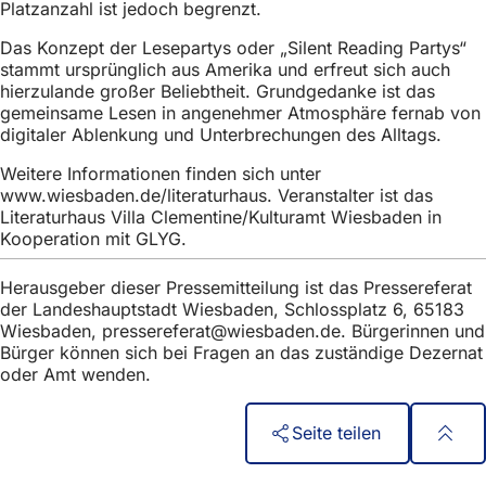
Platzanzahl ist jedoch begrenzt.
h
h
Das Konzept der Lesepartys oder „Silent Reading Partys“
stammt ursprünglich aus Amerika und erfreut sich auch
i
hierzulande großer Beliebtheit. Grundgedanke ist das
gemeinsame Lesen in angenehmer Atmosphäre fernab von
e
digitaler Ablenkung und Unterbrechungen des Alltags.
r
Weitere Informationen finden sich unter
:
www.wiesbaden.de/literaturhaus. Veranstalter ist das
Literaturhaus Villa Clementine/Kulturamt Wiesbaden in
Kooperation mit GLYG.
Herausgeber dieser Pressemitteilung ist das Pressereferat
der Landeshauptstadt Wiesbaden, Schlossplatz 6, 65183
Wiesbaden,
pressereferat
wiesbaden
de
. Bürgerinnen und
Bürger können sich bei Fragen an das zuständige Dezernat
oder Amt wenden.
Seite teilen
Fußbereich
Быстрый доступ