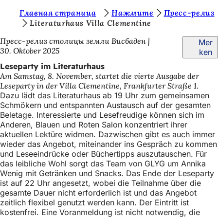
S
Главная страница
Нажмите
Пресс-релиз
Inhalt anspringen
Literaturhaus Villa Clementine
i
Пресс-релиз столицы земли Висбаден
Mer
e
30. Oktober 2025
ken
b
Leseparty im Literaturhaus
e
Am Samstag, 8. November, startet die vierte Ausgabe der
Leseparty in der Villa Clementine, Frankfurter Straße 1.
f
Dazu lädt das Literaturhaus ab 19 Uhr zum gemeinsamen
i
Schmökern und entspannten Austausch auf der gesamten
Beletage. Interessierte und Lesefreudige können sich im
n
Anderen, Blauen und Roten Salon konzentriert ihrer
d
aktuellen Lektüre widmen. Dazwischen gibt es auch immer
wieder das Angebot, miteinander ins Gespräch zu kommen
e
und Leseeindrücke oder Büchertipps auszutauschen. Für
das leibliche Wohl sorgt das Team von GLYG um Annika
n
Wenig mit Getränken und Snacks. Das Ende der Leseparty
s
ist auf 22 Uhr angesetzt, wobei die Teilnahme über die
gesamte Dauer nicht erforderlich ist und das Angebot
i
zeitlich flexibel genutzt werden kann. Der Eintritt ist
c
kostenfrei. Eine Voranmeldung ist nicht notwendig, die