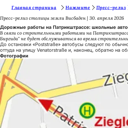
В
Главная страница
Нажмите
Пресс-релиз
Перейти к содержимому
ы
Пресс-релиз столицы земли Висбаден
30. апреля 2026
з
Дорожные работы на Патрикштрассе: школьные авто
В связи со строительными работами на Патрикштрассе
д
Биргида" не будет обслуживаться во время строительн
е
До остановки «Poststraße» автобусы следуют по обычно
оттуда на улицу Venatorstraße и, наконец, обратно на 
с
Фотографии
ь
: