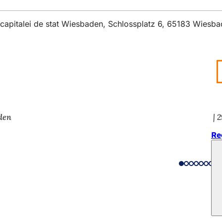
l capitalei de stat Wiesbaden, Schlossplatz 6, 65183 Wiesb
aden
2
Re
iile