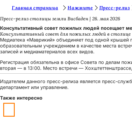
В
Главная страница
Нажмите
Пресс-релиз
Перейти к содержимому
ы
Пресс-релиз столицы земли Висбаден
26. мая 2026
з
Консультативный совет пожилых людей посещает м
Консультативный совет для пожилых людей в столице з
д
Медиатека «Маврикий» объединяет под одной крышей г
е
образовательным учреждением в качестве места встреч
записей и медиаматериалов всех видов.
с
Регистрация обязательна в офисе Совета по делам пож
ь
вторая — в 13:00. Место встречи — Хохштеттенштрассе, 
:
Издателем данного пресс-релиза является пресс-служба
департамент или управление.
Также интересно