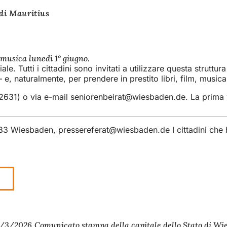
 di Mauritius
a musica lunedì 1° giugno.
le. Tutti i cittadini sono invitati a utilizzare questa strutt
 naturalmente, per prendere in prestito libri, film, musica 
12631) o via e-mail
seniorenbeirat
wiesbaden
de
. La prima 
5183 Wiesbaden,
pressereferat
wiesbaden
de
I cittadini ch
/3/2026
Comunicato stampa della capitale dello Stato di W