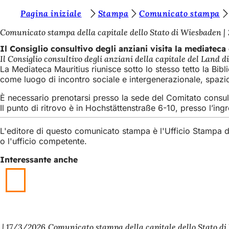
S
Pagina iniziale
Stampa
Comunicato stampa
Vai al contenuto
i
Comunicato stampa della capitale dello Stato di Wiesbaden
e
Il Consiglio consultivo degli anziani visita la mediateca
Il Consiglio consultivo degli anziani della capitale del Land di
t
La Mediateca Mauritius riunisce sotto lo stesso tetto la Bibl
e
come luogo di incontro sociale e intergenerazionale, spazio
q
È necessario prenotarsi presso la sede del Comitato consult
Il punto di ritrovo è in Hochstättenstraße 6-10, presso l’ing
u
i
L'editore di questo comunicato stampa è l'Ufficio Stampa 
:
o l'ufficio competente.
Interessante anche
17/3/2026
Comunicato stampa della capitale dello Stato d