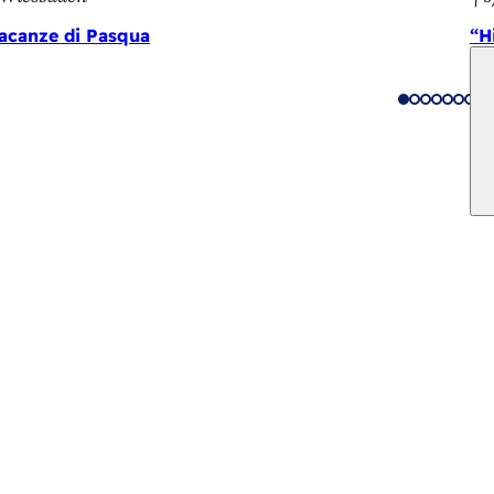
 vacanze di Pasqua
“H
gli eventi
ttadino
 sito web
di protezione dei dati
 utilizzo
 sull'accessibilità