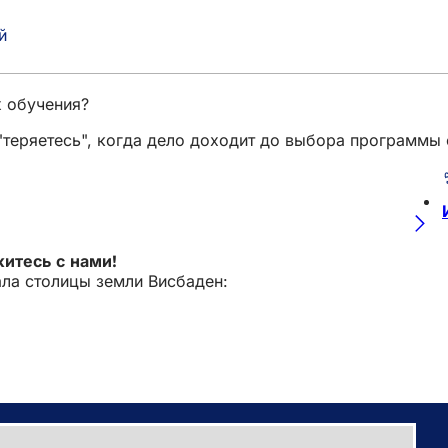
й
(Открывается
в
новой
вкладке)
 обучения?
 "теряетесь", когда дело доходит до выбора программы
житесь с нами!
ла столицы земли Висбаден: