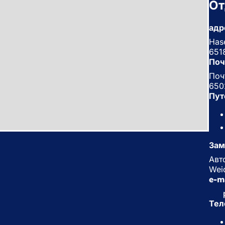
От
адр
Has
651
Поч
Поч
650
Пут
Зам
Авт
Wei
e-m
Тел