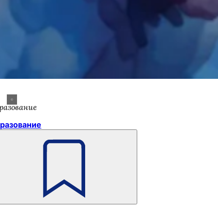
разование
разование
Помните