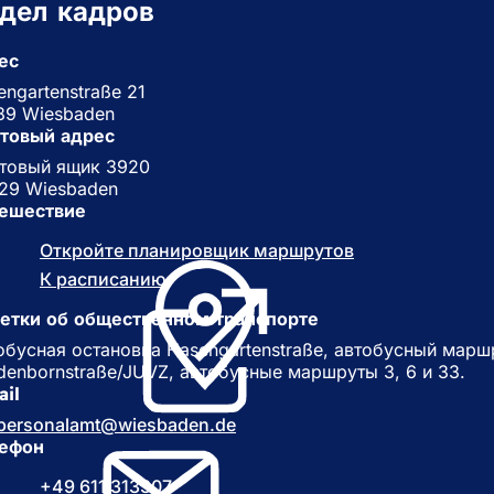
дел кадров
ес
engartenstraße 21
89 Wiesbaden
товый адрес
товый ящик 3920
29 Wiesbaden
ешествие
Откройте планировщик маршрутов
(
О
К расписанию
(
т
О
к
етки об общественном транспорте
т
р
к
обусная остановка Hasengartenstraße, автобусный маршр
ы
р
denbornstraße/JUVZ, автобусные маршруты 3, 6 и 33.
в
ы
ail
а
в
personalamt
wiesbaden
de
е
а
ефон
т
е
с
т
+49 611 313307
я