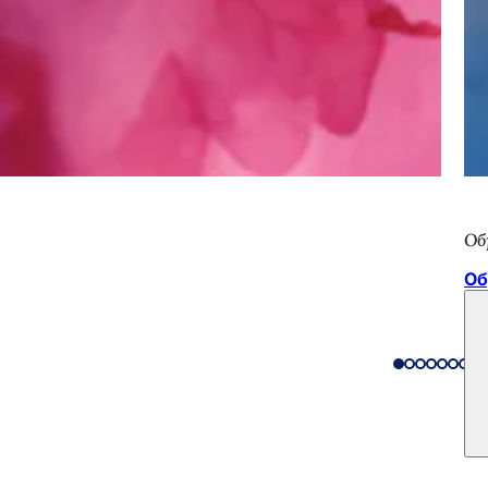
Об
Об