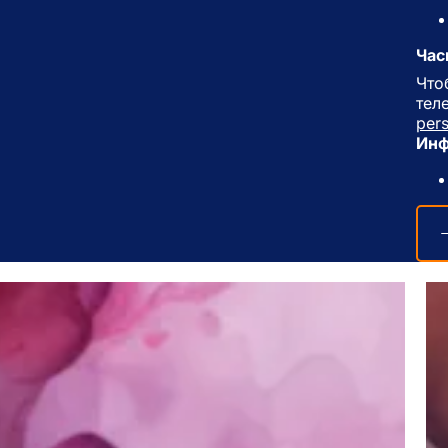
Час
Что
тел
per
Инф