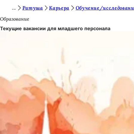
В
Ратуша
Карьера
Обучение/исследован
Перейти к содержимому
ы
Образование
з
Текущие вакансии для младшего персонала
д
е
с
ь
: