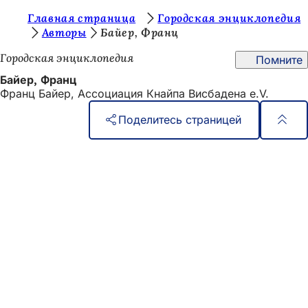
В
Главная страница
Городская энциклопедия
Перейти к содержимому
Авторы
Байер, Франц
ы
Городская энциклопедия
Помните
з
Байер, Франц
д
Франц Байер, Ассоциация Кнайпа Висбадена e.V.
е
Поделитесь страницей
с
ь
Область
Быстрый доступ
ног
:
Все услуги
Календарь событий
Гражданский офис
Отзывы о сайте
Юридические вопросы
Настройки защиты данных
Условия использования