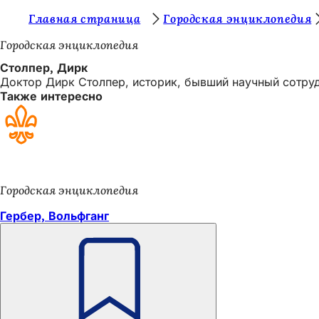
В
Главная страница
Городская энциклопедия
Перейти к содержимому
ы
Городская энциклопедия
з
Столпер, Дирк
Доктор Дирк Столпер, историк, бывший научный сотруд
д
Также интересно
е
с
ь
:
Городская энциклопедия
Гербер, Вольфганг
Помните