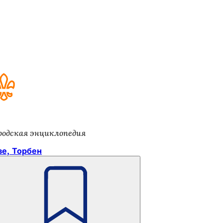
родская энциклопедия
зе, Торбен
Помните