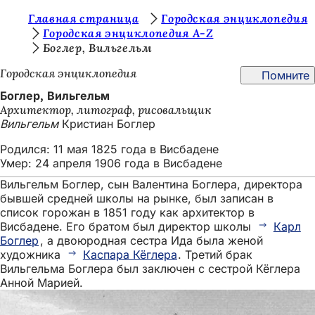
В
Главная страница
Городская энциклопедия
Перейти к содержимому
Городская энциклопедия A-Z
ы
Боглер, Вильгельм
з
Городская энциклопедия
Помните
д
Боглер, Вильгельм
е
Архитектор, литограф, рисовальщик
Вильгельм
Кристиан Боглер
с
ь
Родился: 11 мая 1825 года в Висбадене
Умер: 24 апреля 1906 года в Висбадене
:
Вильгельм Боглер, сын Валентина Боглера, директора
бывшей средней школы на рынке, был записан в
список горожан в 1851 году как архитектор в
Висбадене. Его братом был директор школы
Карл
Боглер
, а двоюродная сестра Ида была женой
художника
Каспара Кёглера
. Третий брак
Вильгельма Боглера был заключен с сестрой Кёглера
Анной Марией.