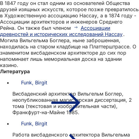
В 1847 году он стал одним из основателей Общества
друзей изящных искусств, которое позже превратилось
в Художественную ассоциацию Нассау, а в 1874 году -
Ассоциации архитекторов и инженеров Среднего
Рейна. Он также был членом
Ассоциации
древностей и исторических исследований Нассау
.
Могила Вильгельма Боглера, ныне заброшенная,
находилась на старом кладбище на Платтерштрассе. О
знаменитом висбаденском архитекторе до сих пор
напоминает лишь мемориальная доска на здании
казино.
Литература
Funk, Birgit
Висбаденский архитектор Вильгельм Боглер,
неопубликованная магистерская диссертация, 2
тома (текстовая и изобразительная части),
Франкфурт-на-Майне 1985.
Funk, Birgit
Работа висбаденского архитектора Вильгельма