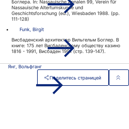
Боглера. In: Nassauische Annalen 99, Verein für
Nassauische Altertumskunde und
Geschichtsforschung (ed.), Wiesbaden 1988. (pp.
111-128)
Funk, Birgit
Висбаденский архитектор Вильгельм Боглер. В
книге: 175 лет Висбаденскому обществу казино
1816 - 1991, Висбаден 1991 (стр. 139-147).
Янг, Вольфганг
Поделитесь страницей
Область
Быстрый доступ
ног
Все услуги
Календарь событий
Гражданский офис
Отзывы о сайте