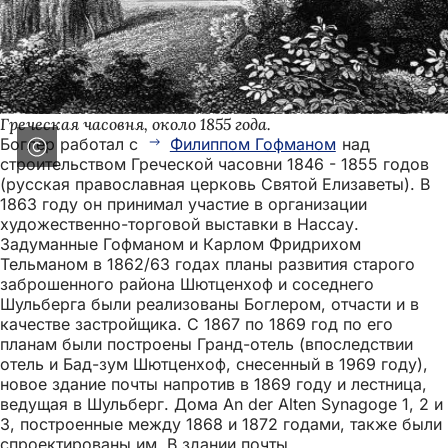
Греческая часовня, около 1855 года.
Боглер работал с
Филиппом Гофманом
над
строительством Греческой часовни 1846 - 1855 годов
(русская православная церковь Святой Елизаветы). В
1863 году он принимал участие в организации
художественно-торговой выставки в Нассау.
Задуманные Гофманом и Карлом Фридрихом
Тельманом в 1862/63 годах планы развития старого
заброшенного района Шютценхоф и соседнего
Шульберга были реализованы Боглером, отчасти и в
качестве застройщика. С 1867 по 1869 год по его
планам были построены Гранд-отель (впоследствии
отель и Бад-зум Шютценхоф, снесенный в 1969 году),
новое здание почты напротив в 1869 году и лестница,
ведущая в Шульберг. Дома An der Alten Synagoge 1, 2 и
3, построенные между 1868 и 1872 годами, также были
спроектированы им. В здании почты