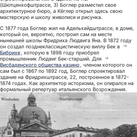
(Шютценхофштрассе, 3) Боглер разместил свое
архитектурное бюро, а Кёглер открыл здесь свою
мастерскую и школу живописи и рисунка.
С 1877 года Боглер жил на Адельхайдштрассе, в доме,
который он, вероятно, построил сам на месте
нынешней школы Фридриха Людвига Яна. В 1872 году
он создал позднеклассицистическую виллу Бек в
Бибрихе
, которую в 1898 году приобрел
промышленник Людвиг Бек-старший. Для
Висбаденского общества казино
, членом которого он
сам был с 1867 по 1892 год, Боглер спроектировал
здание на Фридрихштрассе, 22, построенное в 1872-
1874 годах. Как архитектор историзма, он опирался на
формальный репертуар итальянского Возрождения.